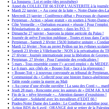
La Jonquera : Loi et ordre (des proxénètes)
Appel du COLLECTIF 66 STOP L’AUSTERITE à la journée d’act
Mardi 22 janvier : « Au coeur de la lutte ». Notre-Dame-des-La
Mercredi 23 janvier : Conférence-débat « Processus de changem
Perpignan - Action « péage gratuit » en soutien à Notre-Dame
Côte Vermeille : « Opération escargot » réussie ! Pour l’emploi et
Régularisations de « sans-papiers » dans les P.O. !!
Dimanche 27 janvier - Sauvons la plaine agricole du Palau !
Journée de grève Fonction publique - Toutes et tous dans l’actio
Perpignan - Samedi 2 février 15h30 Initiative unitaire « Condam
Mardi 12 février : Non au projet Peillon sur les rythmes scolaire
Samedi 23 février à Villefranche : NON à la privatisation d
27 février : Journée internationale pour la libération de George
Perpignan, 27 février : Pour l’amnistie des syndicalistes !
5 mars - Tous ensemble contre l’« accord emploi » du MEDEF-
Le 6 mars, aux côtés de « Bouge-Toit » face à la répression !
« Bouge-Toit » à nouveau convoquée au tribunal de Perpignan...
Communiqué du « Collectif pour une histoire franco-algérienne 
Table ronde contre la guerre au Mali
« Au coeur d’une révolte ouvrière ! La saga des Conti »... mardi
Jeudi 28 mars - Rencontre avec les auteurs de « DEM AK X
Fin de la « trêve hivernale »... Attention danger d’expulsions !
Cabestany - Solidarité avec les travailleurs d’EDIT 66 !
Prades-Notre Dame des Landes : Le Conflent se mobilise pour 
Action BDS du 6 avril : ORANGE doit se retirer de la Palestin