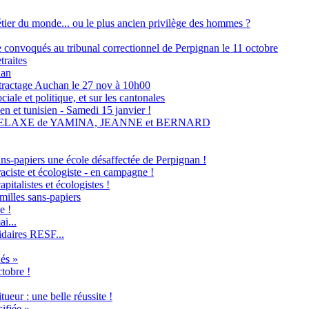
métier du monde... ou le plus ancien privilège des hommes ?
ne convoqués au tribunal correctionnel de Perpignan le 11 octobre
traites
nan
tractage Auchan le 27 nov à 10h00
ale et politique, et sur les cantonales
en et tunisien - Samedi 15 janvier !
RELAXE de YAMINA, JEANNE et BERNARD
ans-papiers une école désaffectée de Perpignan !
raciste et écologiste - en campagne !
italistes et écologistes !
milles sans-papiers
e !
i...
idaires RESF...
és »
ctobre !
ueur : une belle réussite !
ifiée »