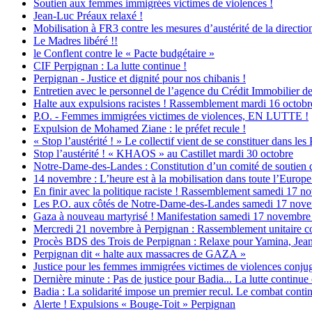
Soutien aux femmes immigrées victimes de violences !
Jean-Luc Préaux relaxé !
Mobilisation à FR3 contre les mesures d’austérité de la direction
Le Madres libéré !!
le Conflent contre le « Pacte budgétaire »
CIF Perpignan : La lutte continue !
Perpignan - Justice et dignité pour nos chibanis !
Entretien avec le personnel de l’agence du Crédit Immobilier d
Halte aux expulsions racistes ! Rassemblement mardi 16 octobr
P.O. - Femmes immigrées victimes de violences, EN LUTTE !
Expulsion de Mohamed Ziane : le préfet recule !
« Stop l’austérité ! » Le collectif vient de se constituer dans les
Stop l’austérité ! « KHAOS » au Castillet mardi 30 octobre
Notre-Dame-des-Landes : Constitution d’un comité de soutien 
14 novembre : L’heure est à la mobilisation dans toute l’Europe c
En finir avec la politique raciste ! Rassemblement samedi 17 
Les P.O. aux côtés de Notre-Dame-des-Landes samedi 17 nov
Gaza à nouveau martyrisé ! Manifestation samedi 17 novembre 
Mercredi 21 novembre à Perpignan : Rassemblement unitaire co
Procès BDS des Trois de Perpignan : Relaxe pour Yamina, Jean
Perpignan dit « halte aux massacres de GAZA »
Justice pour les femmes immigrées victimes de violences conjug
Dernière minute : Pas de justice pour Badia... La lutte continue
Badia : La solidarité impose un premier recul. Le combat contin
Alerte ! Expulsions « Bouge-Toit » Perpignan