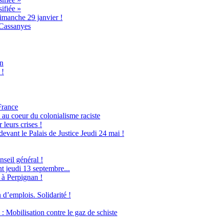
ifiée »
imanche 29 janvier !
 Cassanyes
an
 !
France
 au coeur du colonialisme raciste
leurs crises !
evant le Palais de Justice Jeudi 24 mai !
seil général !
 jeudi 13 septembre...
 à Perpignan !
 d’emplois. Solidarité !
obilisation contre le gaz de schiste