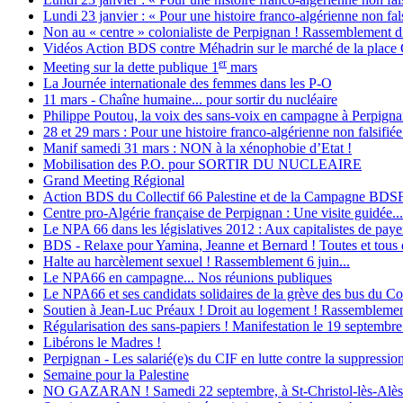
Lundi 23 janvier : « Pour une histoire franco-algérienne non fals
Non au « centre » colonialiste de Perpignan ! Rassemblement d
Vidéos Action BDS contre Méhadrin sur le marché de la place
er
Meeting sur la dette publique 1
mars
La Journée internationale des femmes dans les P-O
11 mars - Chaîne humaine... pour sortir du nucléaire
Philippe Poutou, la voix des sans-voix en campagne à Perpign
28 et 29 mars : Pour une histoire franco-algérienne non falsifiée
Manif samedi 31 mars : NON à la xénophobie d’Etat !
Mobilisation des P.O. pour SORTIR DU NUCLEAIRE
Grand Meeting Régional
Action BDS du Collectif 66 Palestine et de la Campagne BDS
Centre pro-Algérie française de Perpignan : Une visite guidée...
Le NPA 66 dans les législatives 2012 : Aux capitalistes de payer 
BDS - Relaxe pour Yamina, Jeanne et Bernard ! Toutes et tous d
Halte au harcèlement sexuel ! Rassemblement 6 juin...
Le NPA66 en campagne... Nos réunions publiques
Le NPA66 et ses candidats solidaires de la grève des bus du Con
Soutien à Jean-Luc Préaux ! Droit au logement ! Rassemblement
Régularisation des sans-papiers ! Manifestation le 19 septembre
Libérons le Madres !
Perpignan - Les salarié(e)s du CIF en lutte contre la suppression
Semaine pour la Palestine
NO GAZARAN ! Samedi 22 septembre, à St-Christol-lès-Alès : M