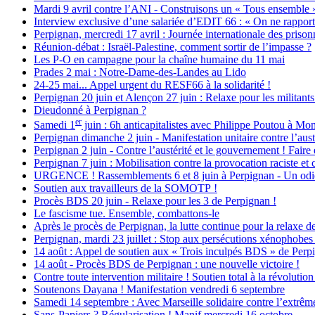
Mardi 9 avril contre l’ANI - Construisons un « Tous ensemble » 
Interview exclusive d’une salariée d’EDIT 66 : « On ne rapport
Perpignan, mercredi 17 avril : Journée internationale des prisonn
Réunion-débat : Israël-Palestine, comment sortir de l’impasse ?
Les P-O en campagne pour la chaîne humaine du 11 mai
Prades 2 mai : Notre-Dame-des-Landes au Lido
24-25 mai... Appel urgent du RESF66 à la solidarité !
Perpignan 20 juin et Alençon 27 juin : Relaxe pour les militants 
Dieudonné à Perpignan ?
er
Samedi 1
juin : 6h anticapitalistes avec Philippe Poutou à Mont
Perpignan dimanche 2 juin - Manifestation unitaire contre l’austé
Perpignan 2 juin - Contre l’austérité et le gouvernement ! Faire
Perpignan 7 juin : Mobilisation contre la provocation raciste et
URGENCE ! Rassemblements 6 et 8 juin à Perpignan - Un odieux 
Soutien aux travailleurs de la SOMOTP !
Procès BDS 20 juin - Relaxe pour les 3 de Perpignan !
Le fascisme tue. Ensemble, combattons-le
Après le procès de Perpignan, la lutte continue pour la relaxe 
Perpignan, mardi 23 juillet : Stop aux persécutions xénophobe
14 août : Appel de soutien aux « Trois inculpés BDS » de Perp
14 août - Procès BDS de Perpignan : une nouvelle victoire !
Contre toute intervention militaire ! Soutien total à la révolution
Soutenons Dayana ! Manifestation vendredi 6 septembre
Samedi 14 septembre : Avec Marseille solidaire contre l’extrême
Sans-Papiers ? Régularisation ! Manif mercredi 16 octobre