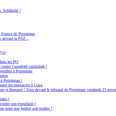
. Solidarité !
e France de Perpignan
e devant la PAF...
 P-O
dans les PO
ontre l’austérité capitaliste !
novembre à Perpignan
embre
à Perpignan !
ntre les massacres à Gaza
ne et Bernard ! Tous devant le tribunal de Perpignan vendredi 23 nove
ales !
 contre son expulsion !
ue pour que justice soit rendue !