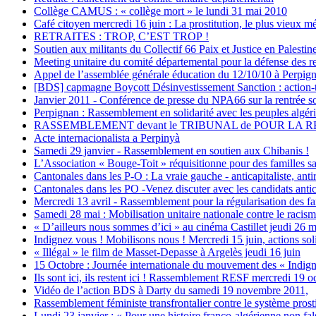
Collège CAMUS : « collège mort » le lundi 31 mai 2010
Café citoyen mercredi 16 juin : La prostitution, le plus vieux 
RETRAITES : TROP, C’EST TROP !
Soutien aux militants du Collectif 66 Paix et Justice en Palesti
Meeting unitaire du comité départemental pour la défense des re
Appel de l’assemblée générale éducation du 12/10/10 à Perpig
[BDS] capmagne Boycott Désinvestissement Sanction : action-
Janvier 2011 - Conférence de presse du NPA66 sur la rentrée soci
Perpignan : Rassemblement en solidarité avec les peuples algéri
RASSEMBLEMENT devant le TRIBUNAL de POUR LA 
Acte internacionalista a Perpinyà
Samedi 29 janvier - Rassemblement en soutien aux Chibanis !
L’Association « Bouge-Toit » réquisitionne pour des familles s
Cantonales dans les P-O : La vraie gauche - anticapitaliste, anti
Cantonales dans les PO -Venez discuter avec les candidats anticap
Mercredi 13 avril - Rassemblement pour la régularisation des fa
Samedi 28 mai : Mobilisation unitaire nationale contre le racism
« D’ailleurs nous sommes d’ici » au cinéma Castillet jeudi 26 ma
Indignez vous ! Mobilisons nous ! Mercredi 15 juin, actions sol
« Illégal » le film de Masset-Depasse à Argelès jeudi 16 juin
15 Octobre : Journée internationale du mouvement des « Indign
Ils sont ici, ils restent ici ! Rassemblement RESF mercredi 19 o
Vidéo de l’action BDS à Darty du samedi 19 novembre 2011,
Rassemblement féministe transfrontalier contre le système prostit
Lundi 23 janvier : « Pour une histoire franco-algérienne non fals