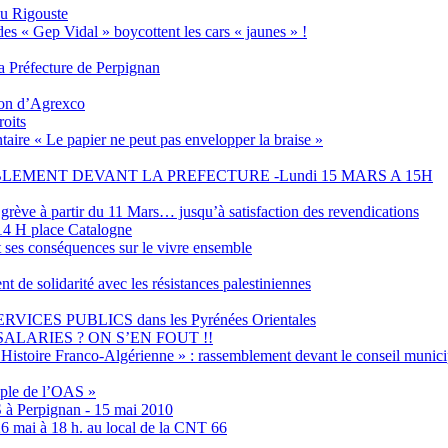
eu Rigouste
des « Gep Vidal » boycottent les cars « jaunes » !
 Préfecture de Perpignan
tion d’Agrexco
roits
aire « Le papier ne peut pas envelopper la braise »
EMENT DEVANT LA PREFECTURE -Lundi 15 MARS A 15H
grève à partir du 11 Mars… jusqu’à satisfaction des revendications
4 H place Catalogne
t ses conséquences sur le vivre ensemble
olidarité avec les résistances palestiniennes
ES PUBLICS dans les Pyrénées Orientales
ALARIES ? ON S’EN FOUT !!
Histoire Franco-Algérienne » : rassemblement devant le conseil municip
emple de l’OAS »
S à Perpignan - 15 mai 2010
6 mai à 18 h. au local de la CNT 66