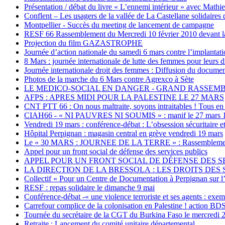
Présentation / débat du livre « L’ennemi intérieur » avec Mathi
Conflent – Les usagers de la vallée de La Castellane solidaires 
Montpellier - Succès du meeting de lancement de campagne
RESF 66 Rassemblement du Mercredi 10 février 2010 devant la
Projection du film GAZASTROPHE
Journée d’action nationale du samedi 6 mars contre l’implanta
8 Mars : journée internationale de lutte des femmes pour leurs d
Journée internationale droit des femmes : Diffusion du document
Photos de la marche du 6 Mars contre Agrexco à Sète
LE MEDICO-SOCIAL EN DANGER - GRAND RASSEMBL
AFPS : APRES MIDI POUR LA PALESTINE LE 27 MARS
CNT PTT 66 : On nous maltraite, soyons intraitables ! Tous en 
CIAH66 - « NI PAUVRES NI SOUMIS » : manif le 27 mars 1
Vendredi 19 mars : conférence-débat : L’obsession sécuritaire e
Hôpital Perpignan : magasin central en grève vendredi 19 mars
Le « 30 MARS : JOURNEE DE LA TERRE » : Rassemblement de s
Appel pour un front social de défense des services publics
APPEL POUR UN FRONT SOCIAL DE DÉFENSE DES SERVIC
LA DIRECTION DE LA BRESSOLA : LES DROITS DES S
Collectif « Pour un Centre de Documentation à Perpignan sur l’
RESF : repas solidaire le dimanche 9 mai
Conférence-débat -« une violence terroriste et ses agents : ex
Carrefour complice de la colonisation en Palestine ! action BD
Tournée du secrétaire de la CGT du Burkina Faso le mercredi 2
Retraite : Lancement du comité unitaire départemental