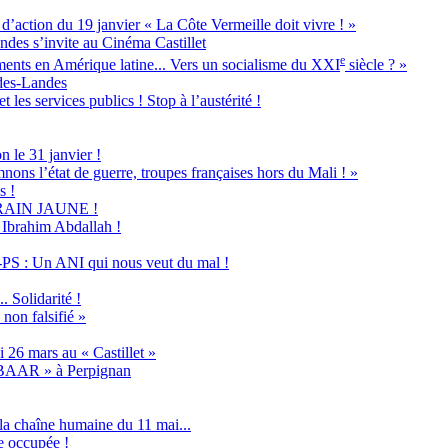
ion du 19 janvier « La Côte Vermeille doit vivre ! »
ndes s’invite au Cinéma Castillet
e
ents en Amérique latine... Vers un socialisme du XXI
siècle ? »
-des-Landes
 les services publics ! Stop à l’austérité !
n le 31 janvier !
nons l’état de guerre, troupes françaises hors du Mali ! »
s !
u TRAIN JAUNE !
s Ibrahim Abdallah !
PS : Un ANI qui nous veut du mal !
 Solidarité !
non falsifié »
 26 mars au « Castillet »
ABAAR » à Perpignan
la chaîne humaine du 11 mai...
e occupée !