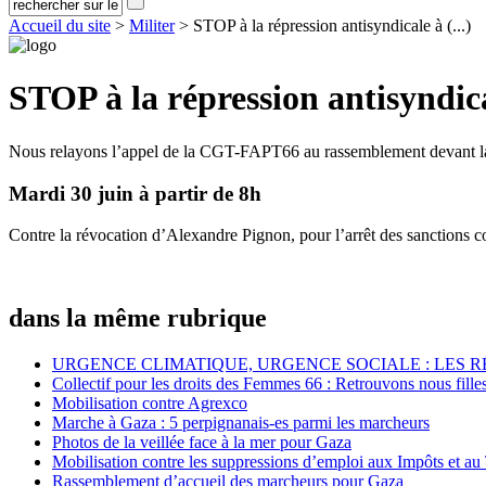
Accueil du site
>
Militer
> STOP à la répression antisyndicale à (...)
STOP à la répression antisyndica
Nous relayons l’appel de la CGT-FAPT66 au rassemblement devant la Pl
Mardi 30 juin à partir de 8h
Contre la révocation d’Alexandre Pignon, pour l’arrêt des sanctions con
dans la même rubrique
URGENCE CLIMATIQUE, URGENCE SOCIALE : LES 
Collectif pour les droits des Femmes 66 : Retrouvons nous fille
Mobilisation contre Agrexco
Marche à Gaza : 5 perpignanais-es parmi les marcheurs
Photos de la veillée face à la mer pour Gaza
Mobilisation contre les suppressions d’emploi aux Impôts et au
Rassemblement d’accueil des marcheurs pour Gaza