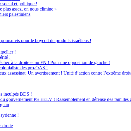
social et politique !
e plus assez, on nous élimine »
iers palestiniens
poursuivis pour le boycott de produits israéliens !
pellier !
rité !
 échec à la droite et au FN ! Pour une opposition de gauche !
 colonialiste des pro-OAS !
assassinat, Un avertissement ! Unité d’action contre l’extrême droit
des inculpés BDS !
s du gouvernement PS-EELV ! Rassemblement en défense des familles dé
ignan
 syrienne !
 droite