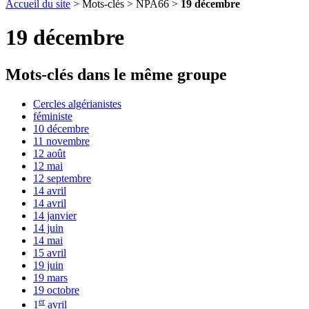
Accueil du site
> Mots-clés > NPA66 >
19 décembre
19 décembre
Mots-clés dans le même groupe
Cercles algérianistes
féministe
10 décembre
11 novembre
12 août
12 mai
12 septembre
14 avril
14 avril
14 janvier
14 juin
14 mai
15 avril
19 juin
19 mars
19 octobre
er
1
avril