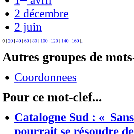
2 décembre
2 juin
0
|
20
|
40
|
60
|
80
|
100
|
120
|
140
|
160
|
...
Autres groupes de mots-
Coordonnees
Pour ce mot-clef...
Catalogne Sud : « Sans
pourrait se résoudre de