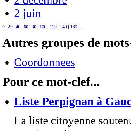
2 juin
0
|
20
|
40
|
60
|
80
|
100
|
120
|
140
|
160
|
...
Autres groupes de mots-
Coordonnees
Pour ce mot-clef...
Liste Perpignan à Gauc
La liste citoyenne soute