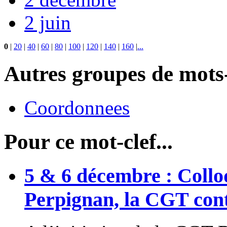
2 juin
0
|
20
|
40
|
60
|
80
|
100
|
120
|
140
|
160
|
...
Autres groupes de mots-
Coordonnees
Pour ce mot-clef...
5 & 6 décembre : Collo
Perpignan, la CGT cont