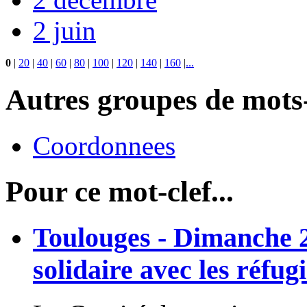
2 juin
0
|
20
|
40
|
60
|
80
|
100
|
120
|
140
|
160
|
...
Autres groupes de mots-
Coordonnees
Pour ce mot-clef...
Toulouges - Dimanche 27
solidaire avec les réfugi