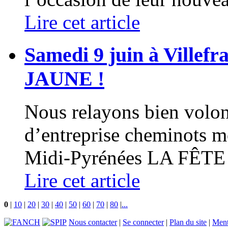
Lire cet article
Samedi 9 juin à Villef
JAUNE !
Nous relayons bien volont
d’entreprise cheminots m
Midi-Pyrénées LA FÊTE 
Lire cet article
0
|
10
|
20
|
30
|
40
|
50
|
60
|
70
|
80
|
...
Nous contacter
|
Se connecter
|
Plan du site
|
Ment