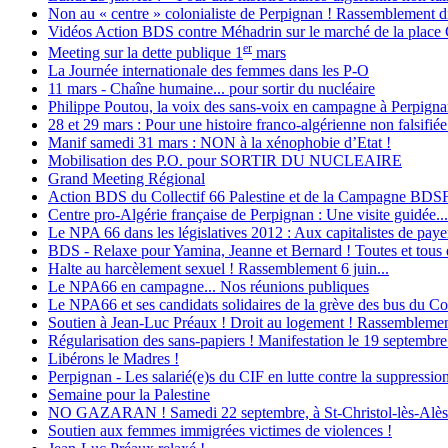
Non au « centre » colonialiste de Perpignan ! Rassemblement d
Vidéos Action BDS contre Méhadrin sur le marché de la place
er
Meeting sur la dette publique 1
mars
La Journée internationale des femmes dans les P-O
11 mars - Chaîne humaine... pour sortir du nucléaire
Philippe Poutou, la voix des sans-voix en campagne à Perpign
28 et 29 mars : Pour une histoire franco-algérienne non falsifiée
Manif samedi 31 mars : NON à la xénophobie d’Etat !
Mobilisation des P.O. pour SORTIR DU NUCLEAIRE
Grand Meeting Régional
Action BDS du Collectif 66 Palestine et de la Campagne BDS
Centre pro-Algérie française de Perpignan : Une visite guidée...
Le NPA 66 dans les législatives 2012 : Aux capitalistes de payer 
BDS - Relaxe pour Yamina, Jeanne et Bernard ! Toutes et tous d
Halte au harcèlement sexuel ! Rassemblement 6 juin...
Le NPA66 en campagne... Nos réunions publiques
Le NPA66 et ses candidats solidaires de la grève des bus du Con
Soutien à Jean-Luc Préaux ! Droit au logement ! Rassemblement
Régularisation des sans-papiers ! Manifestation le 19 septembre
Libérons le Madres !
Perpignan - Les salarié(e)s du CIF en lutte contre la suppression
Semaine pour la Palestine
NO GAZARAN ! Samedi 22 septembre, à St-Christol-lès-Alès : M
Soutien aux femmes immigrées victimes de violences !