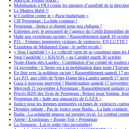
Jean-Luc Préaux relaxé !
Mobilisation à FR3 contre les mesures d’austérité de la direction
Le Madres libéré !!
le Conflent contre le « Pacte budgétaire »
CIF Perpignan : La lutte continue !
Perpignan - Justice et dignité pour nos chibanis !
Entretien avec le personnel de l’agence du Crédit Immobilier d
Halte aux expulsions racistes ! Rassemblement mardi 16 octobr
P.O. - Femmes immigrées victimes de violences, EN LUTTE !
Expulsion de Mohamed Ziane : le préfet recule !
« Stop l’austérité ! » Le collectif vient de se constituer dans les
Stop l’austérité ! « KHAOS » au Castillet mardi 30 octobre
Notre-Dame-des-Landes : Constitution d’un comité de soutien 
14 novembre : L’heure est à la mobilisation dans toute l’Europe c
En finir avec la politique raciste ! Rassemblement samedi 17 
Les P.O. aux côtés de Notre-Dame-des-Landes samedi 17 nov
Gaza à nouveau martyrisé ! Manifestation samedi 17 novembre 
Mercredi 21 novembre à Perpignan : Rassemblement unitaire co
Procès BDS des Trois de Perpignan : Relaxe pour Yamina, Jean
Perpignan dit « halte aux massacres de GAZA »
Justice pour les femmes immigrées victimes de violences conjug
Dernière minute : Pas de justice pour Badia... La lutte continue
Badia : La solidarité impose un premier recul. Le combat contin
Alerte ! Expulsions « Bouge-Toit » Perpignan
La Jonquera : Loi et ordre (des proxénètes)