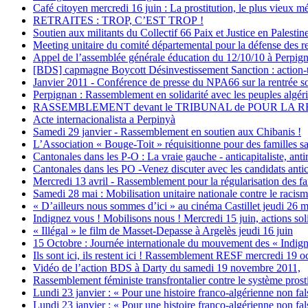
Café citoyen mercredi 16 juin : La prostitution, le plus vieux 
RETRAITES : TROP, C’EST TROP !
Soutien aux militants du Collectif 66 Paix et Justice en Palesti
Meeting unitaire du comité départemental pour la défense des re
Appel de l’assemblée générale éducation du 12/10/10 à Perpig
[BDS] capmagne Boycott Désinvestissement Sanction : action-
Janvier 2011 - Conférence de presse du NPA66 sur la rentrée soci
Perpignan : Rassemblement en solidarité avec les peuples algéri
RASSEMBLEMENT devant le TRIBUNAL de POUR LA 
Acte internacionalista a Perpinyà
Samedi 29 janvier - Rassemblement en soutien aux Chibanis !
L’Association « Bouge-Toit » réquisitionne pour des familles s
Cantonales dans les P-O : La vraie gauche - anticapitaliste, anti
Cantonales dans les PO -Venez discuter avec les candidats anticap
Mercredi 13 avril - Rassemblement pour la régularisation des fa
Samedi 28 mai : Mobilisation unitaire nationale contre le racism
« D’ailleurs nous sommes d’ici » au cinéma Castillet jeudi 26 ma
Indignez vous ! Mobilisons nous ! Mercredi 15 juin, actions sol
« Illégal » le film de Masset-Depasse à Argelès jeudi 16 juin
15 Octobre : Journée internationale du mouvement des « Indign
Ils sont ici, ils restent ici ! Rassemblement RESF mercredi 19 o
Vidéo de l’action BDS à Darty du samedi 19 novembre 2011,
Rassemblement féministe transfrontalier contre le système prostit
Lundi 23 janvier : « Pour une histoire franco-algérienne non fals
Lundi 23 janvier : « Pour une histoire franco-algérienne non fals