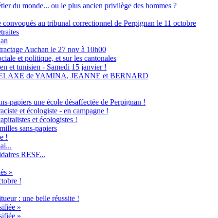
métier du monde... ou le plus ancien privilège des hommes ?
ne convoqués au tribunal correctionnel de Perpignan le 11 octobre
traites
nan
tractage Auchan le 27 nov à 10h00
ale et politique, et sur les cantonales
en et tunisien - Samedi 15 janvier !
RELAXE de YAMINA, JEANNE et BERNARD
ans-papiers une école désaffectée de Perpignan !
raciste et écologiste - en campagne !
italistes et écologistes !
milles sans-papiers
e !
i...
idaires RESF...
és »
ctobre !
ueur : une belle réussite !
ifiée »
ifiée »