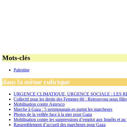
Mots-clés
Palestine
dans la même rubrique
URGENCE CLIMATIQUE, URGENCE SOCIALE : LES 
Collectif pour les droits des Femmes 66 : Retrouvons nous fille
Mobilisation contre Agrexco
Marche à Gaza : 5 perpignanais-es parmi les marcheurs
Photos de la veillée face à la mer pour Gaza
Mobilisation contre les suppressions d’emploi aux Impôts et au
Rassemblement d’accueil des marcheurs pour Gaza