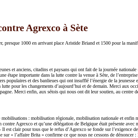
contre Agrexco à Sète
r, presque 1000 en arrivant place Aristide Briand et 1500 pour la manife
nes et anciens, citadins et paysans qui ont fait de la journée nationale 
importante dans la lutte contre la venue à Sète, de l’entreprise d’é
rs populaires et des banlieues qui ont insufflé l’énergie de la jeunesse e
a lutte pour les changements d’aujourd’hui et de demain. Merci aux occi
agne. Merci enfin, aux sétois qui nous ont dit leur soutien, au centre de 
mobilisations : mobilisation régionale, mobilisation nationale et enfin 
on contre Agrexco et qu’une délégation de Belgique était présente avec n
 est clair pour tous que le refus d’Agrexco se fonde sur l’exigence de l
e sur « l’affaire Brita » confirme ce que nous ne cessons de dénoncer :