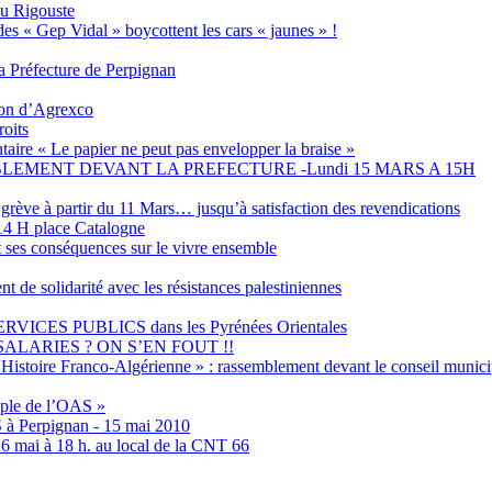
eu Rigouste
des « Gep Vidal » boycottent les cars « jaunes » !
 Préfecture de Perpignan
tion d’Agrexco
roits
aire « Le papier ne peut pas envelopper la braise »
EMENT DEVANT LA PREFECTURE -Lundi 15 MARS A 15H
grève à partir du 11 Mars… jusqu’à satisfaction des revendications
4 H place Catalogne
t ses conséquences sur le vivre ensemble
olidarité avec les résistances palestiniennes
ES PUBLICS dans les Pyrénées Orientales
ALARIES ? ON S’EN FOUT !!
Histoire Franco-Algérienne » : rassemblement devant le conseil municip
emple de l’OAS »
S à Perpignan - 15 mai 2010
6 mai à 18 h. au local de la CNT 66