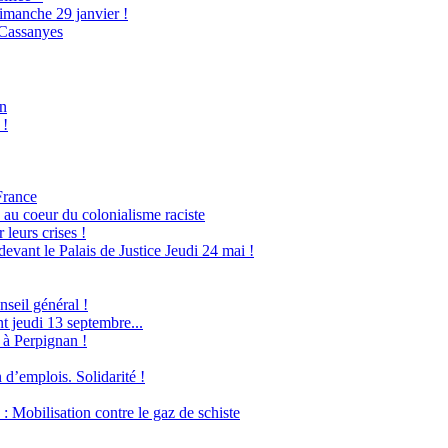
imanche 29 janvier !
 Cassanyes
an
 !
France
 au coeur du colonialisme raciste
leurs crises !
evant le Palais de Justice Jeudi 24 mai !
seil général !
 jeudi 13 septembre...
 à Perpignan !
 d’emplois. Solidarité !
obilisation contre le gaz de schiste