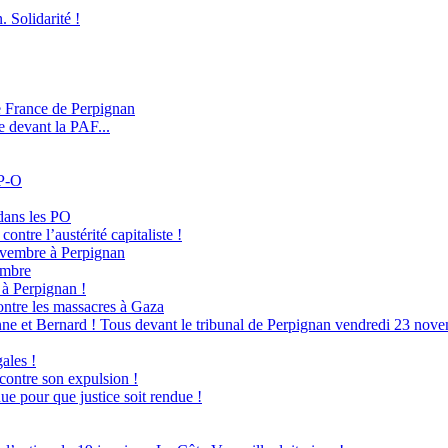
. Solidarité !
e France de Perpignan
e devant la PAF...
 P-O
dans les PO
ontre l’austérité capitaliste !
novembre à Perpignan
embre
à Perpignan !
ntre les massacres à Gaza
ne et Bernard ! Tous devant le tribunal de Perpignan vendredi 23 nove
ales !
 contre son expulsion !
ue pour que justice soit rendue !