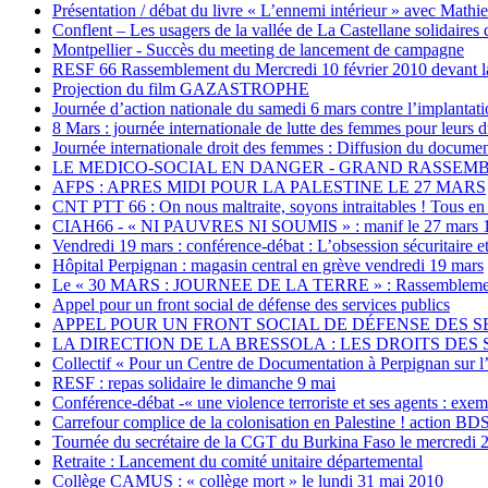
Présentation / débat du livre « L’ennemi intérieur » avec Mathi
Conflent – Les usagers de la vallée de La Castellane solidaires 
Montpellier - Succès du meeting de lancement de campagne
RESF 66 Rassemblement du Mercredi 10 février 2010 devant la
Projection du film GAZASTROPHE
Journée d’action nationale du samedi 6 mars contre l’implanta
8 Mars : journée internationale de lutte des femmes pour leurs d
Journée internationale droit des femmes : Diffusion du document
LE MEDICO-SOCIAL EN DANGER - GRAND RASSEMBL
AFPS : APRES MIDI POUR LA PALESTINE LE 27 MARS
CNT PTT 66 : On nous maltraite, soyons intraitables ! Tous en 
CIAH66 - « NI PAUVRES NI SOUMIS » : manif le 27 mars 1
Vendredi 19 mars : conférence-débat : L’obsession sécuritaire e
Hôpital Perpignan : magasin central en grève vendredi 19 mars
Le « 30 MARS : JOURNEE DE LA TERRE » : Rassemblement de s
Appel pour un front social de défense des services publics
APPEL POUR UN FRONT SOCIAL DE DÉFENSE DES SERVIC
LA DIRECTION DE LA BRESSOLA : LES DROITS DES S
Collectif « Pour un Centre de Documentation à Perpignan sur l’
RESF : repas solidaire le dimanche 9 mai
Conférence-débat -« une violence terroriste et ses agents : ex
Carrefour complice de la colonisation en Palestine ! action BD
Tournée du secrétaire de la CGT du Burkina Faso le mercredi 2
Retraite : Lancement du comité unitaire départemental
Collège CAMUS : « collège mort » le lundi 31 mai 2010