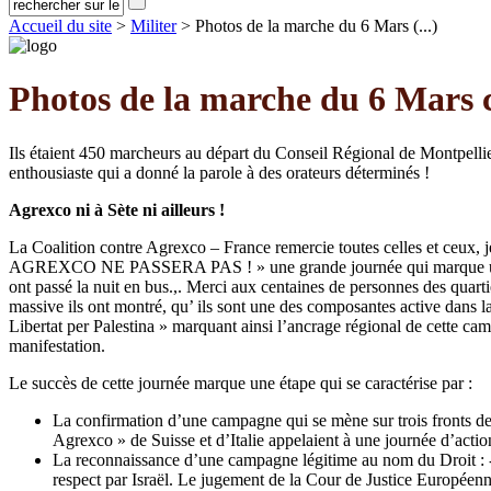
Accueil du site
>
Militer
> Photos de la marche du 6 Mars (...)
Photos de la marche du 6 Mars 
Ils étaient 450 marcheurs au départ du Conseil Régional de Montpellie
enthousiaste qui a donné la parole à des orateurs déterminés !
Agrexco ni à Sète ni ailleurs !
La Coalition contre Agrexco – France remercie toutes celles et ceux, jeu
AGREXCO NE PASSERA PAS ! » une grande journée qui marque une étape 
ont passé la nuit en bus.,. Merci aux centaines de personnes des quartie
massive ils ont montré, qu’ ils sont une des composantes active dans l
Libertat per Palestina » marquant ainsi l’ancrage régional de cette camp
manifestation.
Le succès de cette journée marque une étape qui se caractérise par :
La confirmation d’une campagne qui se mène sur trois fronts de 
Agrexco » de Suisse et d’Italie appelaient à une journée d’acti
La reconnaissance d’une campagne légitime au nom du Droit : - Il
respect par Israël. Le jugement de la Cour de Justice Européenn