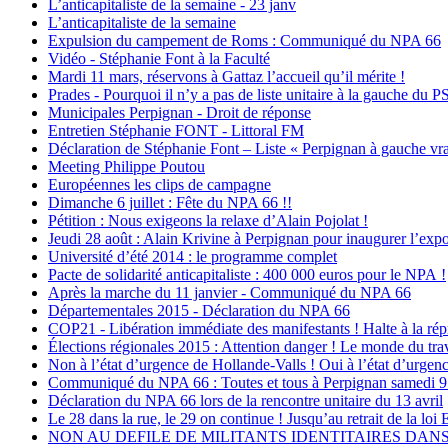
L’anticapitaliste de la semaine - 23 janv
L’anticapitaliste de la semaine
Expulsion du campement de Roms : Communiqué du NPA 66
Vidéo - Stéphanie Font à la Faculté
Mardi 11 mars, réservons à Gattaz l’accueil qu’il mérite !
Prades - Pourquoi il n’y a pas de liste unitaire à la gauche du P
Municipales Perpignan - Droit de réponse
Entretien Stéphanie FONT - Littoral FM
Déclaration de Stéphanie Font – Liste « Perpignan à gauche vra
Meeting Philippe Poutou
Européennes les clips de campagne
Dimanche 6 juillet : Fête du NPA 66 !!
Pétition : Nous exigeons la relaxe d’Alain Pojolat !
Jeudi 28 août : Alain Krivine à Perpignan pour inaugurer l’expo
Université d’été 2014 : le programme complet
Pacte de solidarité anticapitaliste : 400 000 euros pour le NPA !
Après la marche du 11 janvier - Communiqué du NPA 66
Départementales 2015 - Déclaration du NPA 66
COP21 - Libération immédiate des manifestants ! Halte à la rép
Élections régionales 2015 : Attention danger ! Le monde du travai
Non à l’état d’urgence de Hollande-Valls ! Oui à l’état d’urgen
Communiqué du NPA 66 : Toutes et tous à Perpignan samedi 9 avri
Déclaration du NPA 66 lors de la rencontre unitaire du 13 avril
Le 28 dans la rue, le 29 on continue ! Jusqu’au retrait de la loi
NON AU DEFILE DE MILITANTS IDENTITAIRES DANS 