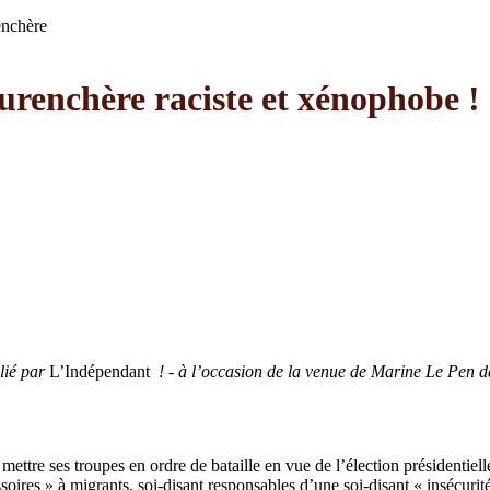
enchère
urenchère raciste et xénophobe !
lié par
L’Indépendant
! - à l’occasion de la venue de Marine Le Pen da
tre ses troupes en ordre de bataille en vue de l’élection présidentielle
oires » à migrants, soi-disant responsables d’une soi-disant « insécurit