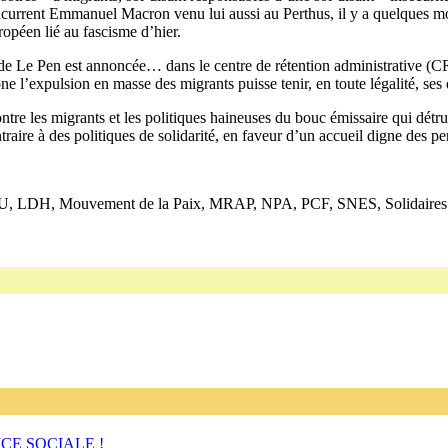
urrent Emmanuel Macron venu lui aussi au Perthus, il y a quelques mois, 
opéen lié au fascisme d’hier.
 de Le Pen est annoncée… dans le centre de rétention administrative (CR
e l’expulsion en masse des migrants puisse tenir, en toute légalité, ses 
e les migrants et les politiques haineuses du bouc émissaire qui détruis
traire à des politiques de solidarité, en faveur d’un accueil digne des 
U, LDH, Mouvement de la Paix, MRAP, NPA, PCF, SNES, Solidaires
ICE SOCIALE !