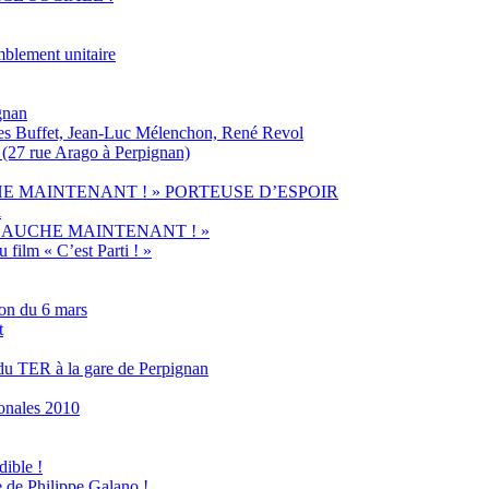
mblement unitaire
gnan
ges Buffet, Jean-Luc Mélenchon, René Revol
 (27 rue Arago à Perpignan)
HE MAINTENANT ! » PORTEUSE D’ESPOIR
l
ste « A GAUCHE MAINTENANT ! »
 film « C’est Parti ! »
ion du 6 mars
t
 du TER à la gare de Perpignan
onales 2010
dible !
se de Philippe Galano !