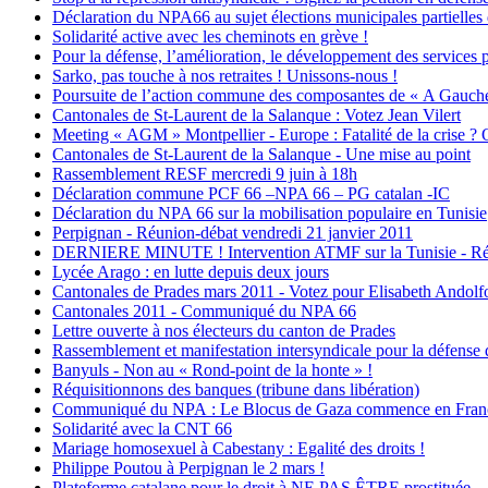
Déclaration du NPA66 au sujet élections municipales partielles
Solidarité active avec les cheminots en grève !
Pour la défense, l’amélioration, le développement des services p
Sarko, pas touche à nos retraites ! Unissons-nous !
Poursuite de l’action commune des composantes de « A Gauche
Cantonales de St-Laurent de la Salanque : Votez Jean Vilert
Meeting « AGM » Montpellier - Europe : Fatalité de la crise ? Q
Cantonales de St-Laurent de la Salanque - Une mise au point
Rassemblement RESF mercredi 9 juin à 18h
Déclaration commune PCF 66 –NPA 66 – PG catalan -IC
Déclaration du NPA 66 sur la mobilisation populaire en Tunisie
Perpignan - Réunion-débat vendredi 21 janvier 2011
DERNIERE MINUTE ! Intervention ATMF sur la Tunisie - Réu
Lycée Arago : en lutte depuis deux jours
Cantonales de Prades mars 2011 - Votez pour Elisabeth Andolf
Cantonales 2011 - Communiqué du NPA 66
Lettre ouverte à nos électeurs du canton de Prades
Rassemblement et manifestation intersyndicale pour la défense d
Banyuls - Non au « Rond-point de la honte » !
Réquisitionnons des banques (tribune dans libération)
Communiqué du NPA : Le Blocus de Gaza commence en Franc
Solidarité avec la CNT 66
Mariage homosexuel à Cabestany : Egalité des droits !
Philippe Poutou à Perpignan le 2 mars !
Plateforme catalane pour le droit à NE PAS ÊTRE prostituée