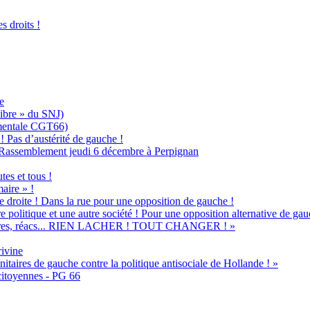
 droits !
e
Libre » du SNJ)
ementale CGT66)
 ! Pas d’austérité de gauche !
 ! Rassemblement jeudi 6 décembre à Perpignan
es et tous !
aire » !
e droite ! Dans la rue pour une opposition de gauche !
e politique et une autre société ! Pour une opposition alternative de gau
, affaires, réacs... RIEN LACHER ! TOUT CHANGER ! »
ivine
itaires de gauche contre la politique antisociale de Hollande ! »
citoyennes - PG 66