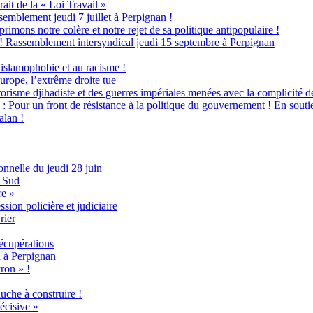
ait de la « Loi Travail »
semblement jeudi 7 juillet à Perpignan !
ns notre colère et notre rejet de sa politique antipopulaire !
» ! Rassemblement intersyndical jeudi 15 septembre à Perpignan
islamophobie et au racisme !
pe, l’extrême droite tue
orisme djihadiste et des guerres impériales menées avec la complicité d
 un front de résistance à la politique du gouvernement ! En soutien 
alan !
onnelle du jeudi 28 juin
e Sud
re »
sion policière et judiciaire
rier
récupérations
n à Perpignan
ron » !
uche à construire !
écisive »