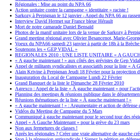
Régionales : Mise au point du NPA 66
Action unitaire contre la campagne « identitaire » raciste !
Sarkozy à Perpignan le 12 janvier - Appel du NPA 66 au rasse
Interview David Hermet sur France bleue Hérault
Mort de notre camarade Daniel Bensaïd
Photos de la manif unitaire lors de la venue de Sarkozy à Perpi
Grand meeting régional avec Olivier Besancenot, Marie-Geor
Voeux du NPA66 samedi 23 janvier à partir de 18h à la Brèche
Soutenons les « GEP VIDAL »
REGIONALES 2010 : UNE LISTE UNITAIRE « A GAUC
« A gauche maintenant ! » aux côtés des grévistes de Gep Vida
Appel de militants syndicalistes et associatifs pour la li
Alain Krivine à Perpignan Jeudi 18 Février pour la projection du
Inauguration du Local de Campagne Lundi 22 Février
Grand Banquet de la liste le Dimanche 28 Février 2010
Agrexco : Appel de la liste « À gauche maintenant » pour l’act
Planning des meetings & réunions publique dans le départemen
Réunions thématiques de la liste « À gauche maintenant ! »
« A gauche maintenant ! » : Argumentaire et action de défense
Vidéos du Meeting de Campagne du 5 Mars
Communiqué à gauche maintenant pour le second tour des régi
Appel « A Gauche Maintenant » pour la grève du 23 mars
Non aux fermetures de classes !
Après les régionales ? Créer une vraie alternative de gauche cré
Stop à la répression antisyndicale ! Signez la pétition en défen