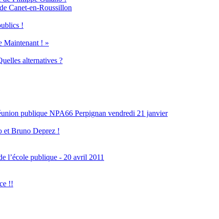
 de Canet-en-Roussillon
ublics !
 Maintenant ! »
uelles alternatives ?
nion publique NPA66 Perpignan vendredi 21 janvier
o et Bruno Deprez !
e l’école publique - 20 avril 2011
e !!