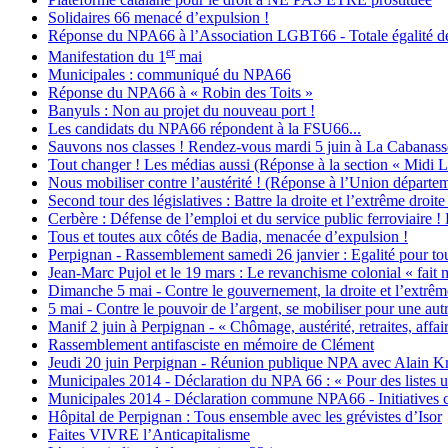
Solidaires 66 menacé d’expulsion !
Réponse du NPA66 à l’Association LGBT66 - Totale égalité des
er
Manifestation du 1
mai
Municipales : communiqué du NPA66
Réponse du NPA66 à « Robin des Toits »
Banyuls : Non au projet du nouveau port !
Les candidats du NPA66 répondent à la FSU66...
Sauvons nos classes ! Rendez-vous mardi 5 juin à La Cabanass
Tout changer ! Les médias aussi (Réponse à la section « Midi 
Nous mobiliser contre l’austérité ! (Réponse à l’Union départ
Second tour des législatives : Battre la droite et l’extrême droite
Cerbère : Défense de l’emploi et du service public ferroviaire
Tous et toutes aux côtés de Badia, menacée d’expulsion !
Perpignan - Rassemblement samedi 26 janvier : Egalité pour tout
Jean-Marc Pujol et le 19 mars : Le revanchisme colonial « fait m
Dimanche 5 mai - Contre le gouvernement, la droite et l’extrêm
5 mai - Contre le pouvoir de l’argent, se mobiliser pour une autr
Manif 2 juin à Perpignan - « Chômage, austérité, retraites
Rassemblement antifasciste en mémoire de Clément
Jeudi 20 juin Perpignan - Réunion publique NPA avec Alain Kr
Municipales 2014 - Déclaration du NPA 66 : « Pour des listes un
Municipales 2014 - Déclaration commune NPA66 - Initiatives 
Hôpital de Perpignan : Tous ensemble avec les grévistes d’Isor
Faites VIVRE l’Anticapitalisme