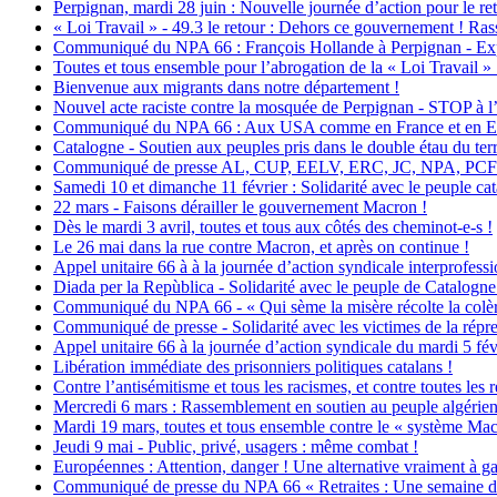
Perpignan, mardi 28 juin : Nouvelle journée d’action pour le retr
« Loi Travail » - 49.3 le retour : Dehors ce gouvernement ! Ras
Communiqué du NPA 66 : François Hollande à Perpignan - Exprimo
Toutes et tous ensemble pour l’abrogation de la « Loi Travail 
Bienvenue aux migrants dans notre département !
Nouvel acte raciste contre la mosquée de Perpignan - STOP à l’
Communiqué du NPA 66 : Aux USA comme en France et en Euro
Catalogne - Soutien aux peuples pris dans le double étau du terr
Communiqué de presse AL, CUP, EELV, ERC, JC, NPA, PCF : Pour
Samedi 10 et dimanche 11 février : Solidarité avec le peuple cat
22 mars - Faisons dérailler le gouvernement Macron !
Dès le mardi 3 avril, toutes et tous aux côtés des cheminot-e-s !
Le 26 mai dans la rue contre Macron, et après on continue !
Appel unitaire 66 à à la journée d’action syndicale interprofessi
Diada per la Repùblica - Solidarité avec le peuple de Catalogn
Communiqué du NPA 66 - « Qui sème la misère récolte la colè
Communiqué de presse - Solidarité avec les victimes de la répres
Appel unitaire 66 à la journée d’action syndicale du mardi 5 fév
Libération immédiate des prisonniers politiques catalans !
Contre l’antisémitisme et tous les racismes, et contre toutes les 
Mercredi 6 mars : Rassemblement en soutien au peuple algérie
Mardi 19 mars, toutes et tous ensemble contre le « système Mac
Jeudi 9 mai - Public, privé, usagers : même combat !
Européennes : Attention, danger ! Une alternative vraiment à ga
Communiqué de presse du NPA 66 « Retraites : Une semaine d