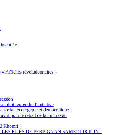
S
iment ! »
 « Affiches révolutionnaires »
ression
l doit reprendre l’initiative
ce social, écologique et démocratique !
l pour le retrait de la loi Travail
 El Khomri !
LES RUES DE PERPIGNAN SAMEDI 18 JUIN !