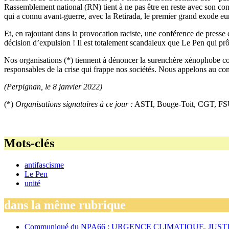
Rassemblement national (RN) tient à ne pas être en reste avec son conc
qui a connu avant-guerre, avec la Retirada, le premier grand exode eur
Et, en rajoutant dans la provocation raciste, une conférence de presse
décision d’expulsion ! Il est totalement scandaleux que Le Pen qui prôn
Nos organisations (*) tiennent à dénoncer la surenchère xénophobe contr
responsables de la crise qui frappe nos sociétés. Nous appelons au con
(Perpignan, le 8 janvier 2022)
(*)
Organisations signataires à ce jour :
ASTI, Bouge-Toit, CGT, FS
Mots-clés
antifascisme
Le Pen
unité
dans la même rubrique
Communiqué du NPA66 : URGENCE CLIMATIQUE, JUST