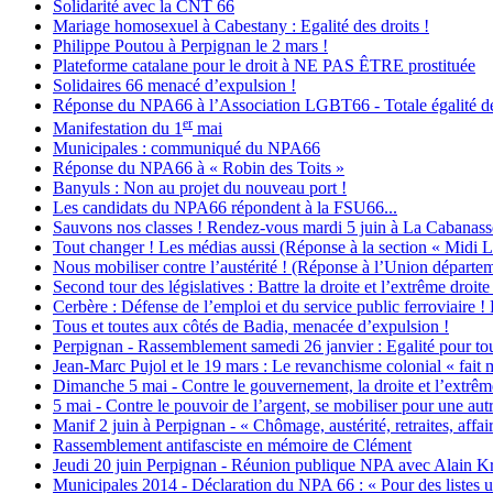
Solidarité avec la CNT 66
Mariage homosexuel à Cabestany : Egalité des droits !
Philippe Poutou à Perpignan le 2 mars !
Plateforme catalane pour le droit à NE PAS ÊTRE prostituée
Solidaires 66 menacé d’expulsion !
Réponse du NPA66 à l’Association LGBT66 - Totale égalité des
er
Manifestation du 1
mai
Municipales : communiqué du NPA66
Réponse du NPA66 à « Robin des Toits »
Banyuls : Non au projet du nouveau port !
Les candidats du NPA66 répondent à la FSU66...
Sauvons nos classes ! Rendez-vous mardi 5 juin à La Cabanass
Tout changer ! Les médias aussi (Réponse à la section « Midi 
Nous mobiliser contre l’austérité ! (Réponse à l’Union départ
Second tour des législatives : Battre la droite et l’extrême droite
Cerbère : Défense de l’emploi et du service public ferroviaire
Tous et toutes aux côtés de Badia, menacée d’expulsion !
Perpignan - Rassemblement samedi 26 janvier : Egalité pour tout
Jean-Marc Pujol et le 19 mars : Le revanchisme colonial « fait m
Dimanche 5 mai - Contre le gouvernement, la droite et l’extrêm
5 mai - Contre le pouvoir de l’argent, se mobiliser pour une autr
Manif 2 juin à Perpignan - « Chômage, austérité, retraites
Rassemblement antifasciste en mémoire de Clément
Jeudi 20 juin Perpignan - Réunion publique NPA avec Alain Kr
Municipales 2014 - Déclaration du NPA 66 : « Pour des listes un