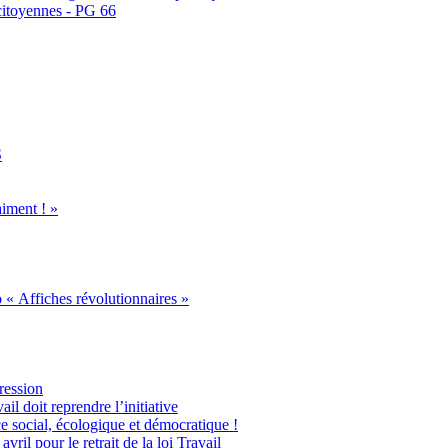
citoyennes - PG 66
S
iment ! »
 « Affiches révolutionnaires »
ression
l doit reprendre l’initiative
ce social, écologique et démocratique !
l pour le retrait de la loi Travail