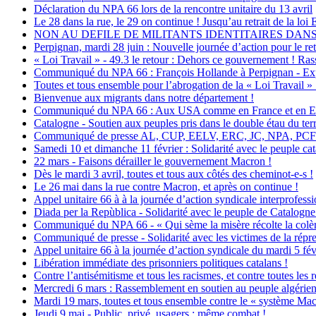
Déclaration du NPA 66 lors de la rencontre unitaire du 13 avril
Le 28 dans la rue, le 29 on continue ! Jusqu’au retrait de la loi
NON AU DEFILE DE MILITANTS IDENTITAIRES DANS 
Perpignan, mardi 28 juin : Nouvelle journée d’action pour le retr
« Loi Travail » - 49.3 le retour : Dehors ce gouvernement ! Ras
Communiqué du NPA 66 : François Hollande à Perpignan - Exprimo
Toutes et tous ensemble pour l’abrogation de la « Loi Travail 
Bienvenue aux migrants dans notre département !
Communiqué du NPA 66 : Aux USA comme en France et en Euro
Catalogne - Soutien aux peuples pris dans le double étau du terr
Communiqué de presse AL, CUP, EELV, ERC, JC, NPA, PCF : Pour
Samedi 10 et dimanche 11 février : Solidarité avec le peuple cat
22 mars - Faisons dérailler le gouvernement Macron !
Dès le mardi 3 avril, toutes et tous aux côtés des cheminot-e-s !
Le 26 mai dans la rue contre Macron, et après on continue !
Appel unitaire 66 à à la journée d’action syndicale interprofessi
Diada per la Repùblica - Solidarité avec le peuple de Catalogn
Communiqué du NPA 66 - « Qui sème la misère récolte la colè
Communiqué de presse - Solidarité avec les victimes de la répres
Appel unitaire 66 à la journée d’action syndicale du mardi 5 fév
Libération immédiate des prisonniers politiques catalans !
Contre l’antisémitisme et tous les racismes, et contre toutes les 
Mercredi 6 mars : Rassemblement en soutien au peuple algérie
Mardi 19 mars, toutes et tous ensemble contre le « système Mac
Jeudi 9 mai - Public, privé, usagers : même combat !