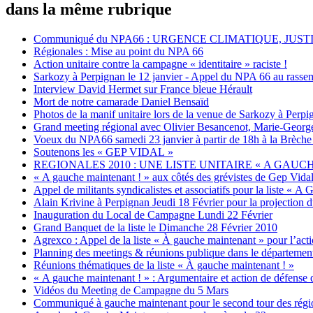
dans la même rubrique
Communiqué du NPA66 : URGENCE CLIMATIQUE, JUST
Régionales : Mise au point du NPA 66
Action unitaire contre la campagne « identitaire » raciste !
Sarkozy à Perpignan le 12 janvier - Appel du NPA 66 au rasse
Interview David Hermet sur France bleue Hérault
Mort de notre camarade Daniel Bensaïd
Photos de la manif unitaire lors de la venue de Sarkozy à Perpi
Grand meeting régional avec Olivier Besancenot, Marie-Geor
Voeux du NPA66 samedi 23 janvier à partir de 18h à la Brèche
Soutenons les « GEP VIDAL »
REGIONALES 2010 : UNE LISTE UNITAIRE « A GAUC
« A gauche maintenant ! » aux côtés des grévistes de Gep Vida
Appel de militants syndicalistes et associatifs pour la li
Alain Krivine à Perpignan Jeudi 18 Février pour la projection du
Inauguration du Local de Campagne Lundi 22 Février
Grand Banquet de la liste le Dimanche 28 Février 2010
Agrexco : Appel de la liste « À gauche maintenant » pour l’act
Planning des meetings & réunions publique dans le départemen
Réunions thématiques de la liste « À gauche maintenant ! »
« A gauche maintenant ! » : Argumentaire et action de défense
Vidéos du Meeting de Campagne du 5 Mars
Communiqué à gauche maintenant pour le second tour des régi