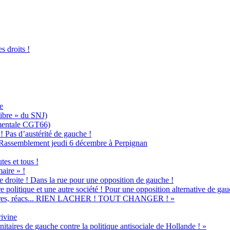
 droits !
e
Libre » du SNJ)
ementale CGT66)
 ! Pas d’austérité de gauche !
 ! Rassemblement jeudi 6 décembre à Perpignan
es et tous !
aire » !
e droite ! Dans la rue pour une opposition de gauche !
e politique et une autre société ! Pour une opposition alternative de gau
, affaires, réacs... RIEN LACHER ! TOUT CHANGER ! »
ivine
itaires de gauche contre la politique antisociale de Hollande ! »