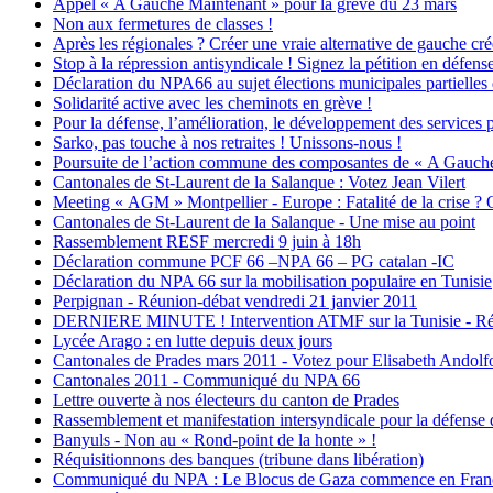
Appel « A Gauche Maintenant » pour la grève du 23 mars
Non aux fermetures de classes !
Après les régionales ? Créer une vraie alternative de gauche cré
Stop à la répression antisyndicale ! Signez la pétition en défen
Déclaration du NPA66 au sujet élections municipales partielles
Solidarité active avec les cheminots en grève !
Pour la défense, l’amélioration, le développement des services p
Sarko, pas touche à nos retraites ! Unissons-nous !
Poursuite de l’action commune des composantes de « A Gauche
Cantonales de St-Laurent de la Salanque : Votez Jean Vilert
Meeting « AGM » Montpellier - Europe : Fatalité de la crise ? Q
Cantonales de St-Laurent de la Salanque - Une mise au point
Rassemblement RESF mercredi 9 juin à 18h
Déclaration commune PCF 66 –NPA 66 – PG catalan -IC
Déclaration du NPA 66 sur la mobilisation populaire en Tunisie
Perpignan - Réunion-débat vendredi 21 janvier 2011
DERNIERE MINUTE ! Intervention ATMF sur la Tunisie - Réu
Lycée Arago : en lutte depuis deux jours
Cantonales de Prades mars 2011 - Votez pour Elisabeth Andolf
Cantonales 2011 - Communiqué du NPA 66
Lettre ouverte à nos électeurs du canton de Prades
Rassemblement et manifestation intersyndicale pour la défense d
Banyuls - Non au « Rond-point de la honte » !
Réquisitionnons des banques (tribune dans libération)
Communiqué du NPA : Le Blocus de Gaza commence en Franc