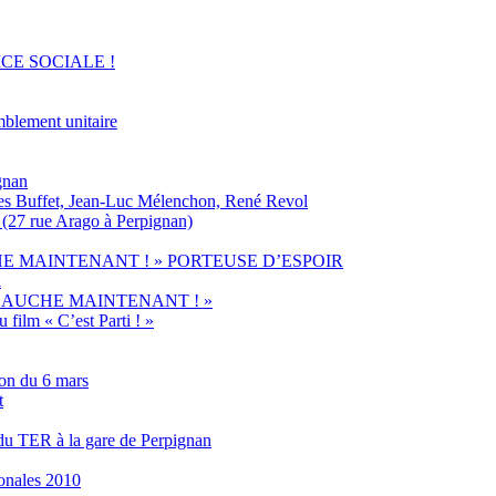
ICE SOCIALE !
mblement unitaire
gnan
ges Buffet, Jean-Luc Mélenchon, René Revol
 (27 rue Arago à Perpignan)
HE MAINTENANT ! » PORTEUSE D’ESPOIR
l
ste « A GAUCHE MAINTENANT ! »
 film « C’est Parti ! »
ion du 6 mars
t
 du TER à la gare de Perpignan
onales 2010