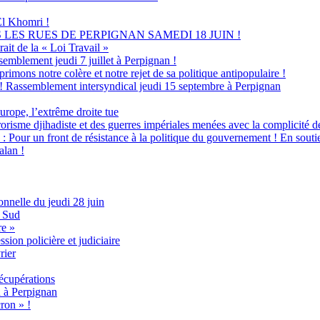
 El Khomri !
LES RUES DE PERPIGNAN SAMEDI 18 JUIN !
ait de la « Loi Travail »
semblement jeudi 7 juillet à Perpignan !
ns notre colère et notre rejet de sa politique antipopulaire !
» ! Rassemblement intersyndical jeudi 15 septembre à Perpignan
pe, l’extrême droite tue
orisme djihadiste et des guerres impériales menées avec la complicité d
 un front de résistance à la politique du gouvernement ! En soutien 
alan !
onnelle du jeudi 28 juin
e Sud
re »
sion policière et judiciaire
rier
récupérations
n à Perpignan
ron » !