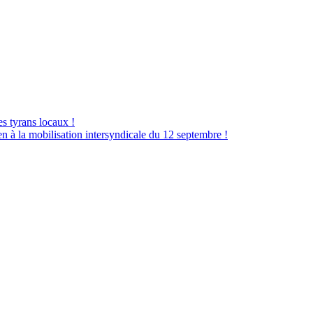
es tyrans locaux !
à la mobilisation intersyndicale du 12 septembre !