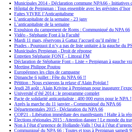
Municipales 2014 - Déclaration commune NPA66 - Initiatives 
Hôpital de Perpignan : Tous ensemble avec les grévistes d’Isor
Faites VIVRE l’Anticapitalisme
L’anticapitaliste de la semaine - 23 janv
L’anticapitaliste de la semaine
Expulsion du campement de Roms : Communiqué du NPA 66
Vidéo - Stéphanie Font à la Faculté
Mardi 11 mars, réservons à Gattaz l’accueil qu’il mérite !
Prades - Pourquoi il n’y a pas de liste unitaire à la gauche du P
Municipales Perpignan - Droit de réponse
Entretien Stéphanie FONT - Littoral FM
Déclaration de Stéphanie Font – Liste « Perpignan à gauche vra
Meeting Philippe Poutou
Européennes les clips de campagne
Dimanche 6 juillet : Fête du NPA 66 !!
Pétition : Nous exigeons la relaxe d’Alain Pojolat !
Jeudi 28 août : Alain Krivine à Perpignan pour inaugurer l’expo
Université d’été 2014 : le programme complet
Pacte de solidarité anticapitaliste : 400 000 euros pour le NPA !
Après la marche du 11 janvier - Communiqué du NPA 66
Départementales 2015 - Déclaration du NPA 66
COP21 - Libération immédiate des manifestants ! Halte à la rép
Élections régionales 2015 : Attention danger ! Le monde du travai
Non à l’état d’urgence de Hollande-Valls ! Oui à l’état d’urgen
Communiqué du NPA 66 : Toutes et tous à Perpignan samedi 9 avri