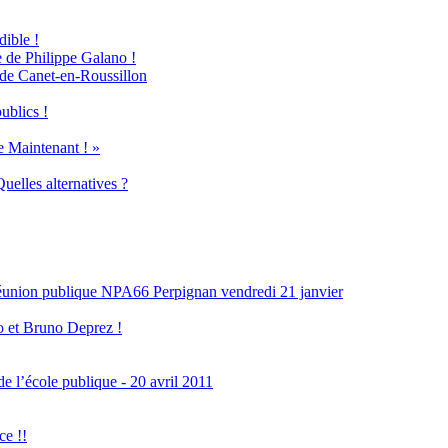
dible !
se de Philippe Galano !
 de Canet-en-Roussillon
ublics !
 Maintenant ! »
uelles alternatives ?
nion publique NPA66 Perpignan vendredi 21 janvier
o et Bruno Deprez !
e l’école publique - 20 avril 2011
e !!