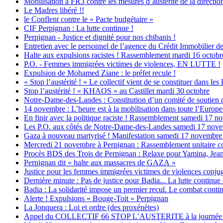
Mobilisation à FR3 contre les mesures d’austérité de la direction
Le Madres libéré !!
le Conflent contre le « Pacte budgétaire »
CIF Perpignan : La lutte continue !
Perpignan - Justice et dignité pour nos chibanis !
Entretien avec le personnel de l’agence du Crédit Immobilier d
Halte aux expulsions racistes ! Rassemblement mardi 16 octobr
P.O. - Femmes immigrées victimes de violences, EN LUTTE !
Expulsion de Mohamed Ziane : le préfet recule !
« Stop l’austérité ! » Le collectif vient de se constituer dans les
Stop l’austérité ! « KHAOS » au Castillet mardi 30 octobre
Notre-Dame-des-Landes : Constitution d’un comité de soutien 
14 novembre : L’heure est à la mobilisation dans toute l’Europe c
En finir avec la politique raciste ! Rassemblement samedi 17 
Les P.O. aux côtés de Notre-Dame-des-Landes samedi 17 nov
Gaza à nouveau martyrisé ! Manifestation samedi 17 novembre 
Mercredi 21 novembre à Perpignan : Rassemblement unitaire co
Procès BDS des Trois de Perpignan : Relaxe pour Yamina, Jean
Perpignan dit « halte aux massacres de GAZA »
Justice pour les femmes immigrées victimes de violences conjug
Dernière minute : Pas de justice pour Badia... La lutte continue
Badia : La solidarité impose un premier recul. Le combat contin
Alerte ! Expulsions « Bouge-Toit » Perpignan
La Jonquera : Loi et ordre (des proxénètes)
Appel du COLLECTIF 66 STOP L’AUSTERITE à la journée d’act