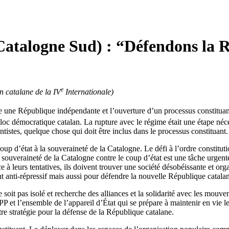
(Catalogne Sud) : “Défendons la 
e
n catalane de la IV
Internationale)
e une République indépendante et l’ouverture d’un processus constituan
loc démocratique catalan. La rupture avec le régime était une étape néc
stes, quelque chose qui doit être inclus dans le processus constituant.
coup d’état à la souveraineté de la Catalogne. Le défi à l’ordre constit
ouveraineté de la Catalogne contre le coup d’état est une tâche urgente. L
 à leurs tentatives, ils doivent trouver une société désobéissante et orga
t anti-répressif mais aussi pour défendre la nouvelle République catala
e soit pas isolé et recherche des alliances et la solidarité avec les mouv
PP et l’ensemble de l’appareil d’État qui se prépare à maintenir en vie le
otre stratégie pour la défense de la République catalane.