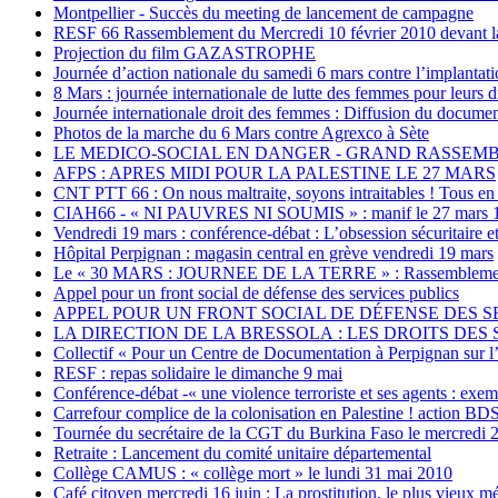
Montpellier - Succès du meeting de lancement de campagne
RESF 66 Rassemblement du Mercredi 10 février 2010 devant la
Projection du film GAZASTROPHE
Journée d’action nationale du samedi 6 mars contre l’implanta
8 Mars : journée internationale de lutte des femmes pour leurs d
Journée internationale droit des femmes : Diffusion du document
Photos de la marche du 6 Mars contre Agrexco à Sète
LE MEDICO-SOCIAL EN DANGER - GRAND RASSEMBL
AFPS : APRES MIDI POUR LA PALESTINE LE 27 MARS
CNT PTT 66 : On nous maltraite, soyons intraitables ! Tous en 
CIAH66 - « NI PAUVRES NI SOUMIS » : manif le 27 mars 1
Vendredi 19 mars : conférence-débat : L’obsession sécuritaire e
Hôpital Perpignan : magasin central en grève vendredi 19 mars
Le « 30 MARS : JOURNEE DE LA TERRE » : Rassemblement de s
Appel pour un front social de défense des services publics
APPEL POUR UN FRONT SOCIAL DE DÉFENSE DES SERVIC
LA DIRECTION DE LA BRESSOLA : LES DROITS DES S
Collectif « Pour un Centre de Documentation à Perpignan sur l’
RESF : repas solidaire le dimanche 9 mai
Conférence-débat -« une violence terroriste et ses agents : ex
Carrefour complice de la colonisation en Palestine ! action BD
Tournée du secrétaire de la CGT du Burkina Faso le mercredi 2
Retraite : Lancement du comité unitaire départemental
Collège CAMUS : « collège mort » le lundi 31 mai 2010
Café citoyen mercredi 16 juin : La prostitution, le plus vieux 