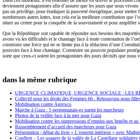
Dans ces moments, il est essentiel de mettre en œuvre le processus con
deviennent protagonistes afin d’assurer que les jours que nous vivons 
pas un privilège, pour éradiquer la pauvreté énergétique, pour mettre 
nombreuses autres luttes, tout cela est la meilleure contribution que l
situer au centre pour la conquête de la souveraineté et pour amplifier sa
Que la République soit capable de répondre aux besoins des majorités s
avons vu les difficultés et le chantage face à toute contestation de l’o
construire une force qui ne se limite pas à la rédaction d’une Constitu
pouvoirs face à leur chantage. Construire un pouvoir populaire protégea
sorte que ceux-ci soient les protagonistes des jours décisifs que nous 
dans la même rubrique
URGENCE CLIMATIQUE, URGENCE SOCIALE : LES 
Collectif pour les droits des Femmes 66 : Retrouvons nous fille
Mobilisation contre Agrexco
Marche à Gaza : 5 perpignanais-es parmi les marcheurs
Photos de la veillée face à la mer pour Gaza
Mobilisation contre les suppressions d’emploi aux Impôts et au
Rassemblement d’accueil des marcheurs pour Gaza
Présentation / débat du livre « L’ennemi intérieur » avec Mathi
Conflent – Les usagers de la vallée de La Castellane solidaires 