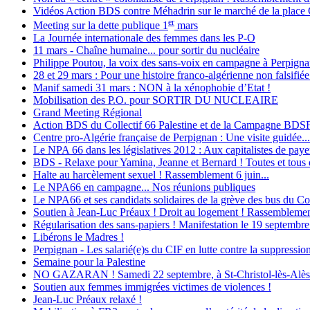
Vidéos Action BDS contre Méhadrin sur le marché de la place
er
Meeting sur la dette publique 1
mars
La Journée internationale des femmes dans les P-O
11 mars - Chaîne humaine... pour sortir du nucléaire
Philippe Poutou, la voix des sans-voix en campagne à Perpign
28 et 29 mars : Pour une histoire franco-algérienne non falsifiée
Manif samedi 31 mars : NON à la xénophobie d’Etat !
Mobilisation des P.O. pour SORTIR DU NUCLEAIRE
Grand Meeting Régional
Action BDS du Collectif 66 Palestine et de la Campagne BDS
Centre pro-Algérie française de Perpignan : Une visite guidée...
Le NPA 66 dans les législatives 2012 : Aux capitalistes de payer 
BDS - Relaxe pour Yamina, Jeanne et Bernard ! Toutes et tous d
Halte au harcèlement sexuel ! Rassemblement 6 juin...
Le NPA66 en campagne... Nos réunions publiques
Le NPA66 et ses candidats solidaires de la grève des bus du Con
Soutien à Jean-Luc Préaux ! Droit au logement ! Rassemblement
Régularisation des sans-papiers ! Manifestation le 19 septembre
Libérons le Madres !
Perpignan - Les salarié(e)s du CIF en lutte contre la suppression
Semaine pour la Palestine
NO GAZARAN ! Samedi 22 septembre, à St-Christol-lès-Alès : M
Soutien aux femmes immigrées victimes de violences !
Jean-Luc Préaux relaxé !