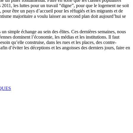
e un pilier fondamental. Faire en sorte que les classes populaires
2011, les luttes pour un travail “digne”, pour que le logement ne soit
pour être un pays d’accueil pour les réfugiés et les migrants et de
ntisme majoritaire a voulu laisser au second plan doit aujourd’hui se
s un simple échange au sein des élites. Ces dernières semaines, nous
éennes dominent l’économie, les médias et les institutions. Il faut
oin qu’elle construise, dans les rues et les places, des contre-
in d’éviter les déceptions et les angoisses des derniers jours, faire en
QUES