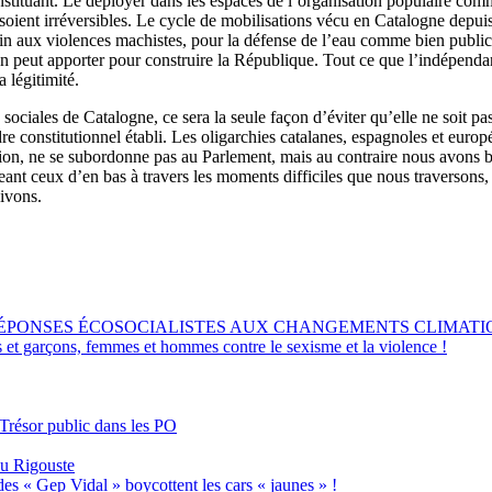
stituant. Le déployer dans les espaces de l’organisation populaire comm
soient irréversibles. Le cycle de mobilisations vécu en Catalogne depuis 
fin aux violences machistes, pour la défense de l’eau comme bien public, 
’on peut apporter pour construire la République. Tout ce que l’indépenda
 légitimité.
ociales de Catalogne, ce sera la seule façon d’éviter qu’elle ne soit pa
rdre constitutionnel établi. Les oligarchies catalanes, espagnoles et europ
tion, ne se subordonne pas au Parlement, mais au contraire nous avons bes
nt ceux d’en bas à travers les moments difficiles que nous traversons, af
vivons.
RÉPONSES ÉCOSOCIALISTES AUX CHANGEMENTS CLIMATI
s et garçons, femmes et hommes contre le sexisme et la violence !
 Trésor public dans les PO
eu Rigouste
des « Gep Vidal » boycottent les cars « jaunes » !