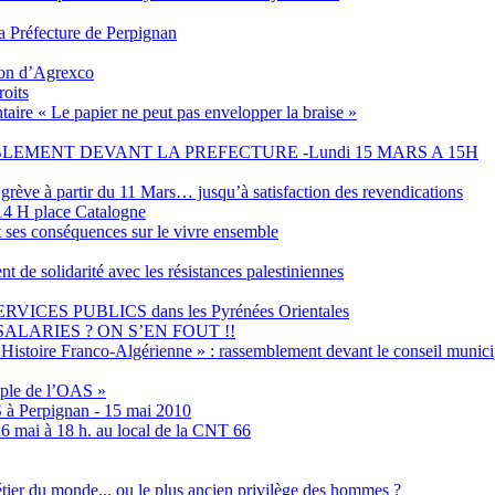
 Préfecture de Perpignan
tion d’Agrexco
roits
aire « Le papier ne peut pas envelopper la braise »
EMENT DEVANT LA PREFECTURE -Lundi 15 MARS A 15H
grève à partir du 11 Mars… jusqu’à satisfaction des revendications
4 H place Catalogne
t ses conséquences sur le vivre ensemble
olidarité avec les résistances palestiniennes
ES PUBLICS dans les Pyrénées Orientales
ALARIES ? ON S’EN FOUT !!
Histoire Franco-Algérienne » : rassemblement devant le conseil municip
emple de l’OAS »
S à Perpignan - 15 mai 2010
6 mai à 18 h. au local de la CNT 66
métier du monde... ou le plus ancien privilège des hommes ?