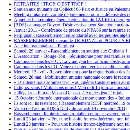
RETRAITES : TROP, C’EST TROP !
Soutien aux militants du Collectif 66 Paix et Justice en Palesti
Meeting unitaire du comité départemental pour la défense des re
Appel de l’assemblée générale éducation du 12/10/10 à Perpig
[BDS] capmagne Boycott Désinvestissement Sanction : action-
Janvier 2011 - Conférence de presse du NPA66 sur la rentrée soci
Perpignan : Rassemblement en solidarité avec les peuples algéri
RASSEMBLEMENT devant le TRIBUNAL de POUR LA 
Acte internacionalista a Perpinyà
Samedi 29 janvier - Rassemblement en soutien aux Chibanis !
L’Association « Bouge-Toit » réquisitionne pour des familles s
Cantonales dans les P-O : La vraie gauche - anticapitaliste, anti
Cantonales dans les PO -Venez discuter avec les candidats anticap
Mercredi 13 avril - Rassemblement pour la régularisation des fa
Samedi 28 mai : Mobilisation unitaire nationale contre le racism
« D’ailleurs nous sommes d’ici » au cinéma Castillet jeudi 26 ma
Indignez vous ! Mobilisons nous ! Mercredi 15 juin, actions sol
« Illégal » le film de Masset-Depasse à Argelès jeudi 16 juin
15 Octobre : Journée internationale du mouvement des « Indign
Ils sont ici, ils restent ici ! Rassemblement RESF mercredi 19 o
Vidéo de l’action BDS à Darty du samedi 19 novembre 2011,
Rassemblement féministe transfrontalier contre le système prostit
Lundi 23 janvier : « Pour une histoire franco-algérienne non fals
Lundi 23 janvier : « Pour une histoire franco-algérienne non fals
Non au « centre » colonialiste de Perpignan ! Rassemblement d