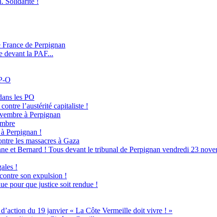
. Solidarité !
e France de Perpignan
e devant la PAF...
 P-O
dans les PO
ontre l’austérité capitaliste !
novembre à Perpignan
embre
à Perpignan !
ntre les massacres à Gaza
ne et Bernard ! Tous devant le tribunal de Perpignan vendredi 23 nove
ales !
 contre son expulsion !
ue pour que justice soit rendue !
ion du 19 janvier « La Côte Vermeille doit vivre ! »