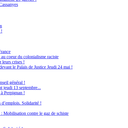
 Cassanyes
an
 !
France
 au coeur du colonialisme raciste
leurs crises !
evant le Palais de Justice Jeudi 24 mai !
seil général !
 jeudi 13 septembre...
 à Perpignan !
 d’emplois. Solidarité !
obilisation contre le gaz de schiste