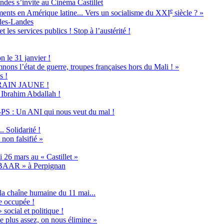
ndes s’invite au Cinéma Castillet
e
ents en Amérique latine... Vers un socialisme du XXI
siècle ? »
-des-Landes
 les services publics ! Stop à l’austérité !
n le 31 janvier !
nons l’état de guerre, troupes françaises hors du Mali ! »
s !
u TRAIN JAUNE !
s Ibrahim Abdallah !
PS : Un ANI qui nous veut du mal !
 Solidarité !
non falsifié »
 26 mars au « Castillet »
ABAAR » à Perpignan
la chaîne humaine du 11 mai...
e occupée !
social et politique !
e plus assez, on nous élimine »