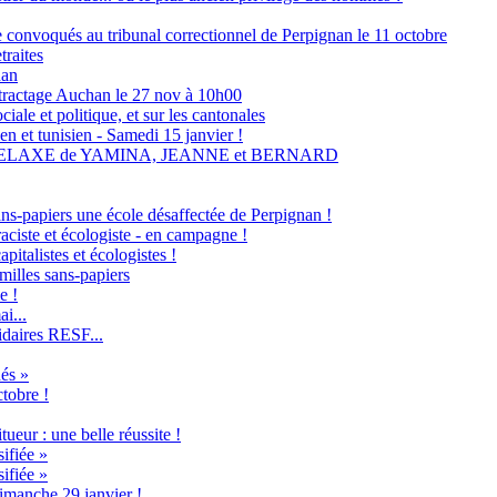
ne convoqués au tribunal correctionnel de Perpignan le 11 octobre
traites
nan
tractage Auchan le 27 nov à 10h00
ale et politique, et sur les cantonales
en et tunisien - Samedi 15 janvier !
RELAXE de YAMINA, JEANNE et BERNARD
ans-papiers une école désaffectée de Perpignan !
raciste et écologiste - en campagne !
italistes et écologistes !
milles sans-papiers
e !
i...
idaires RESF...
és »
ctobre !
ueur : une belle réussite !
ifiée »
ifiée »
imanche 29 janvier !