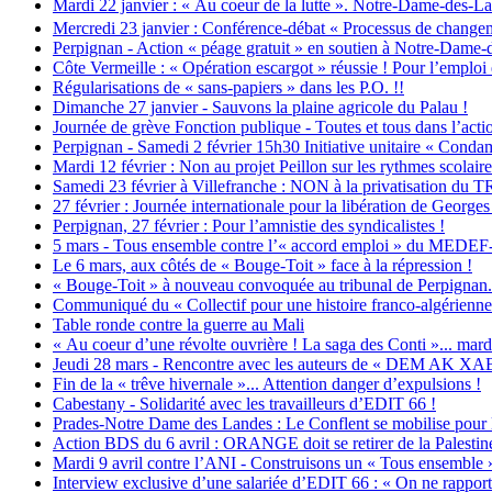
Mardi 22 janvier : « Au coeur de la lutte ». Notre-Dame-des-La
Mercredi 23 janvier : Conférence-débat « Processus de changem
Perpignan - Action « péage gratuit » en soutien à Notre-Dame
Côte Vermeille : « Opération escargot » réussie ! Pour l’emploi et
Régularisations de « sans-papiers » dans les P.O. !!
Dimanche 27 janvier - Sauvons la plaine agricole du Palau !
Journée de grève Fonction publique - Toutes et tous dans l’actio
Perpignan - Samedi 2 février 15h30 Initiative unitaire « Condam
Mardi 12 février : Non au projet Peillon sur les rythmes scolaire
Samedi 23 février à Villefranche : NON à la privatisation d
27 février : Journée internationale pour la libération de George
Perpignan, 27 février : Pour l’amnistie des syndicalistes !
5 mars - Tous ensemble contre l’« accord emploi » du MEDEF-
Le 6 mars, aux côtés de « Bouge-Toit » face à la répression !
« Bouge-Toit » à nouveau convoquée au tribunal de Perpignan...
Communiqué du « Collectif pour une histoire franco-algérienne 
Table ronde contre la guerre au Mali
« Au coeur d’une révolte ouvrière ! La saga des Conti »... mardi
Jeudi 28 mars - Rencontre avec les auteurs de « DEM AK X
Fin de la « trêve hivernale »... Attention danger d’expulsions !
Cabestany - Solidarité avec les travailleurs d’EDIT 66 !
Prades-Notre Dame des Landes : Le Conflent se mobilise pour 
Action BDS du 6 avril : ORANGE doit se retirer de la Palestin
Mardi 9 avril contre l’ANI - Construisons un « Tous ensemble » 
Interview exclusive d’une salariée d’EDIT 66 : « On ne rapport