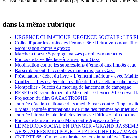
À l’issue de la manifestation, grand pique-nique sorti du sac sur le Pa
dans la même rubrique
URGENCE CLIMATIQUE, URGENCE SOCIALE : LES 
Collectif pour les droits des Femmes 66 : Retrouvons nous fille
Mobilisation contre Agrexco
Marche à Gaza : 5 perpignanais-es parmi les marcheurs
Photos de la veillée face à la mer pour Gaza
Mobilisation contre les suppressions d’emploi aux Impôts et au
Rassemblement d’accueil des marcheurs pour Gaza
Présentation / débat du livre « L’ennemi intérieur » avec Mathi
Conflent – Les usagers de la vallée de La Castellane solidaires 
Montpellier - Succès du meeting de lancement de campagne
RESF 66 Rassemblement du Mercredi 10 février 2010 devant la
Projection du film GAZASTROPHE
Journée d’action nationale du samedi 6 mars contre l’implanta
8 Mars : journée internationale de lutte des femmes pour leurs d
Journée internationale droit des femmes : Diffusion du document
Photos de la marche du 6 Mars contre Agrexco à Sète
LE MEDICO-SOCIAL EN DANGER - GRAND RASSEMBL
AFPS : APRES MIDI POUR LA PALESTINE LE 27 MARS
CNT PTT 66 : On nous maltraite, soyons intraitables ! Tous en 