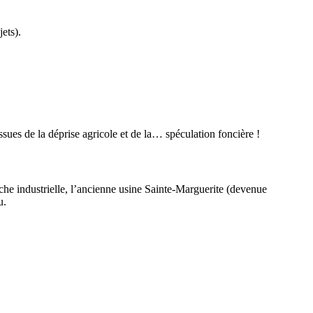
ets).
ssues de la déprise agricole et de la… spéculation foncière !
che industrielle, l’ancienne usine Sainte-Marguerite (devenue
u.