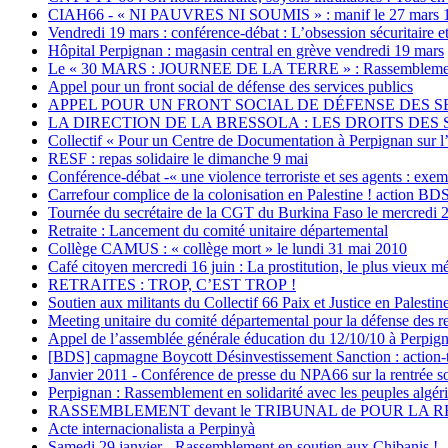
CIAH66 - « NI PAUVRES NI SOUMIS » : manif le 27 mars 1
Vendredi 19 mars : conférence-débat : L’obsession sécuritaire e
Hôpital Perpignan : magasin central en grève vendredi 19 mars
Le « 30 MARS : JOURNEE DE LA TERRE » : Rassemblement de s
Appel pour un front social de défense des services publics
APPEL POUR UN FRONT SOCIAL DE DÉFENSE DES SERVIC
LA DIRECTION DE LA BRESSOLA : LES DROITS DES S
Collectif « Pour un Centre de Documentation à Perpignan sur l’
RESF : repas solidaire le dimanche 9 mai
Conférence-débat -« une violence terroriste et ses agents : ex
Carrefour complice de la colonisation en Palestine ! action BD
Tournée du secrétaire de la CGT du Burkina Faso le mercredi 2
Retraite : Lancement du comité unitaire départemental
Collège CAMUS : « collège mort » le lundi 31 mai 2010
Café citoyen mercredi 16 juin : La prostitution, le plus vieux 
RETRAITES : TROP, C’EST TROP !
Soutien aux militants du Collectif 66 Paix et Justice en Palesti
Meeting unitaire du comité départemental pour la défense des re
Appel de l’assemblée générale éducation du 12/10/10 à Perpig
[BDS] capmagne Boycott Désinvestissement Sanction : action-
Janvier 2011 - Conférence de presse du NPA66 sur la rentrée soci
Perpignan : Rassemblement en solidarité avec les peuples algéri
RASSEMBLEMENT devant le TRIBUNAL de POUR LA 
Acte internacionalista a Perpinyà
Samedi 29 janvier - Rassemblement en soutien aux Chibanis !