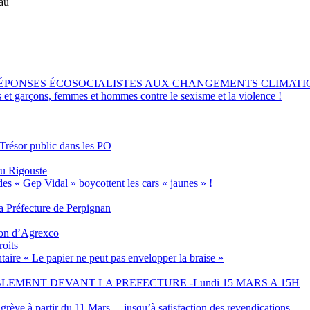
lau
RÉPONSES ÉCOSOCIALISTES AUX CHANGEMENTS CLIMATI
s et garçons, femmes et hommes contre le sexisme et la violence !
 Trésor public dans les PO
eu Rigouste
des « Gep Vidal » boycottent les cars « jaunes » !
 Préfecture de Perpignan
tion d’Agrexco
roits
aire « Le papier ne peut pas envelopper la braise »
EMENT DEVANT LA PREFECTURE -Lundi 15 MARS A 15H
grève à partir du 11 Mars… jusqu’à satisfaction des revendications