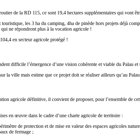
 routier de la RD 115, ce sont 19,4 hectares supplémentaires qui vont êtr
uristique, les 3 ha du camping, 4ha de pinède hors projets déjà compta
) qui ne répondront plus à la vocation agricole !
 104,4 en secteur agricole protégé !
ndent difficile l’émergence d’une vision cohérente et viable du Palau et 
 la ville mais estime que ce projet doit se réaliser ailleurs qu’au Palau
ation agricole définitive, il convient de proposer, pour l’ensemble de cett
ses en œuvre dans le cadre d’une charte agricole de territoire :
périmètre de protection et de mise en valeur des espaces agricoles nature
s baux de fermage ;