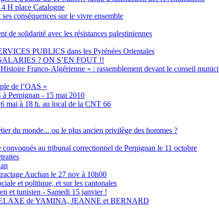
4 H place Catalogne
t ses conséquences sur le vivre ensemble
olidarité avec les résistances palestiniennes
ES PUBLICS dans les Pyrénées Orientales
ALARIES ? ON S’EN FOUT !!
Histoire Franco-Algérienne » : rassemblement devant le conseil municip
emple de l’OAS »
S à Perpignan - 15 mai 2010
6 mai à 18 h. au local de la CNT 66
métier du monde... ou le plus ancien privilège des hommes ?
ne convoqués au tribunal correctionnel de Perpignan le 11 octobre
traites
nan
tractage Auchan le 27 nov à 10h00
ale et politique, et sur les cantonales
en et tunisien - Samedi 15 janvier !
RELAXE de YAMINA, JEANNE et BERNARD