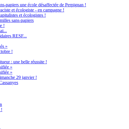
ans-papiers une école désaffectée de Perpignan !
raciste et écologiste - en campagne !
italistes et écologistes !
milles sans-papiers
e !
i...
idaires RESF...
és »
ctobre !
ueur : une belle réussite !
ifiée »
ifiée »
imanche 29 janvier !
 Cassanyes
an
 !