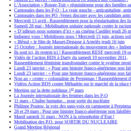
L’Association « Bouge-Toit » réquisitionne pour des familles s
Cantonales dans les P-O : La vraie gauche - anticapitaliste, anti
Cantonales dans les PO -Venez discuter avec les candidats anticap
Mercredi 13 avril - Rassemblement pour la régularisation des fa
Samedi 28 mai : Mobilisation unitaire nationale contre le racism
« D’ailleurs nous sommes d’ici » au cinéma Castillet jeudi 26 ma
Indignez vous ! Mobilisons nous ! Mercredi 15 juin, actions sol
« Illégal » le film de Masset-Depasse à Argelès jeudi 16 juin
15 Octobre : Journée internationale du mouvement des « Indign
Ils sont ici, ils restent ici ! Rassemblement RESF mercredi 19 o
Vidéo de l’action BDS à Darty du samedi 19 novembre 2011,
Rassemblement féministe transfrontalier contre le système prostit
Lundi 23 janvier : « Pour une histoire franco-algérienne non fals
Lundi 23 janvier : « Pour une histoire franco-algérienne non fals
Non au « centre » colonialiste de Perpignan ! Rassemblement d
Vidéos Action BDS contre Méhadrin sur le marché de la place
er
Meeting sur la dette publique 1
mars
La Journée internationale des femmes dans les P-O
11 mars - Chaîne humaine... pour sortir du nucléaire
Philippe Poutou, la voix des sans-voix en campagne à Perpign
28 et 29 mars : Pour une histoire franco-algérienne non falsifiée
Manif samedi 31 mars : NON à la xénophobie d’Etat !
Mobilisation des P.O. pour SORTIR DU NUCLEAIRE
Grand Meeting Régional