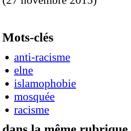
Mots-clés
anti-racisme
elne
islamophobie
mosquée
racisme
dans la même rubrique