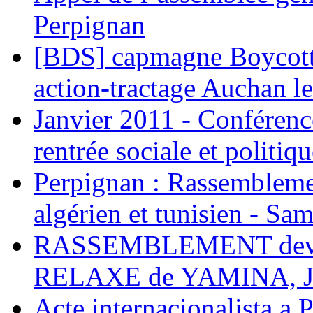
Perpignan
[BDS] capmagne Boycott 
action-tractage Auchan l
Janvier 2011 - Conférenc
rentrée sociale et politiqu
Perpignan : Rassemblemen
algérien et tunisien - Sam
RASSEMBLEMENT deva
RELAXE de YAMINA, 
Acte internacionalista a 