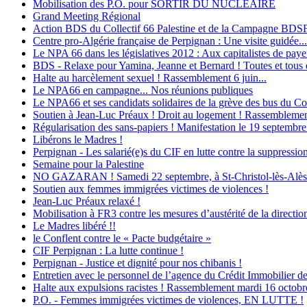
Mobilisation des P.O. pour SORTIR DU NUCLEAIRE
Grand Meeting Régional
Action BDS du Collectif 66 Palestine et de la Campagne BDS
Centre pro-Algérie française de Perpignan : Une visite guidée...
Le NPA 66 dans les législatives 2012 : Aux capitalistes de payer 
BDS - Relaxe pour Yamina, Jeanne et Bernard ! Toutes et tous d
Halte au harcèlement sexuel ! Rassemblement 6 juin...
Le NPA66 en campagne... Nos réunions publiques
Le NPA66 et ses candidats solidaires de la grève des bus du Con
Soutien à Jean-Luc Préaux ! Droit au logement ! Rassemblement
Régularisation des sans-papiers ! Manifestation le 19 septembre
Libérons le Madres !
Perpignan - Les salarié(e)s du CIF en lutte contre la suppression
Semaine pour la Palestine
NO GAZARAN ! Samedi 22 septembre, à St-Christol-lès-Alès : M
Soutien aux femmes immigrées victimes de violences !
Jean-Luc Préaux relaxé !
Mobilisation à FR3 contre les mesures d’austérité de la direction
Le Madres libéré !!
le Conflent contre le « Pacte budgétaire »
CIF Perpignan : La lutte continue !
Perpignan - Justice et dignité pour nos chibanis !
Entretien avec le personnel de l’agence du Crédit Immobilier d
Halte aux expulsions racistes ! Rassemblement mardi 16 octobr
P.O. - Femmes immigrées victimes de violences, EN LUTTE !