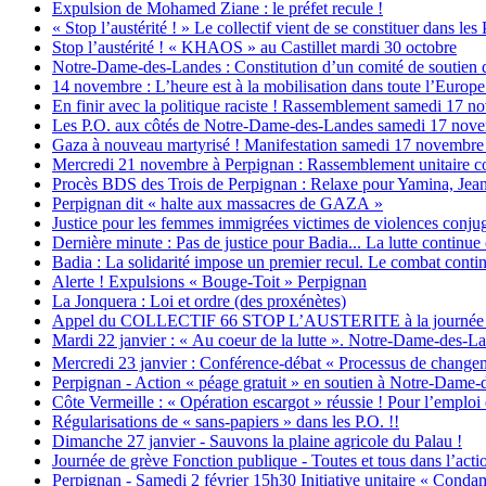
Expulsion de Mohamed Ziane : le préfet recule !
« Stop l’austérité ! » Le collectif vient de se constituer dans les
Stop l’austérité ! « KHAOS » au Castillet mardi 30 octobre
Notre-Dame-des-Landes : Constitution d’un comité de soutien 
14 novembre : L’heure est à la mobilisation dans toute l’Europe c
En finir avec la politique raciste ! Rassemblement samedi 17 
Les P.O. aux côtés de Notre-Dame-des-Landes samedi 17 nov
Gaza à nouveau martyrisé ! Manifestation samedi 17 novembre 
Mercredi 21 novembre à Perpignan : Rassemblement unitaire co
Procès BDS des Trois de Perpignan : Relaxe pour Yamina, Jean
Perpignan dit « halte aux massacres de GAZA »
Justice pour les femmes immigrées victimes de violences conjug
Dernière minute : Pas de justice pour Badia... La lutte continue
Badia : La solidarité impose un premier recul. Le combat contin
Alerte ! Expulsions « Bouge-Toit » Perpignan
La Jonquera : Loi et ordre (des proxénètes)
Appel du COLLECTIF 66 STOP L’AUSTERITE à la journée d’act
Mardi 22 janvier : « Au coeur de la lutte ». Notre-Dame-des-La
Mercredi 23 janvier : Conférence-débat « Processus de changem
Perpignan - Action « péage gratuit » en soutien à Notre-Dame
Côte Vermeille : « Opération escargot » réussie ! Pour l’emploi et
Régularisations de « sans-papiers » dans les P.O. !!
Dimanche 27 janvier - Sauvons la plaine agricole du Palau !
Journée de grève Fonction publique - Toutes et tous dans l’actio
Perpignan - Samedi 2 février 15h30 Initiative unitaire « Condam