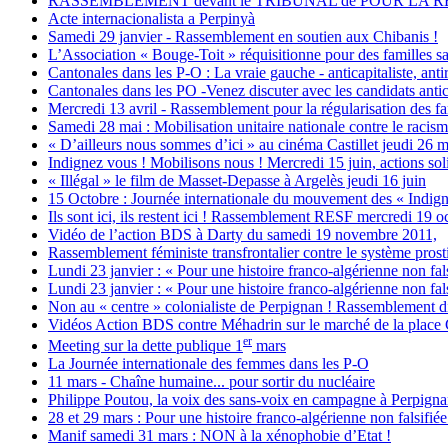
RASSEMBLEMENT devant le TRIBUNAL de POUR LA 
Acte internacionalista a Perpinyà
Samedi 29 janvier - Rassemblement en soutien aux Chibanis !
L’Association « Bouge-Toit » réquisitionne pour des familles s
Cantonales dans les P-O : La vraie gauche - anticapitaliste, anti
Cantonales dans les PO -Venez discuter avec les candidats anticap
Mercredi 13 avril - Rassemblement pour la régularisation des fa
Samedi 28 mai : Mobilisation unitaire nationale contre le racism
« D’ailleurs nous sommes d’ici » au cinéma Castillet jeudi 26 ma
Indignez vous ! Mobilisons nous ! Mercredi 15 juin, actions sol
« Illégal » le film de Masset-Depasse à Argelès jeudi 16 juin
15 Octobre : Journée internationale du mouvement des « Indign
Ils sont ici, ils restent ici ! Rassemblement RESF mercredi 19 o
Vidéo de l’action BDS à Darty du samedi 19 novembre 2011,
Rassemblement féministe transfrontalier contre le système prostit
Lundi 23 janvier : « Pour une histoire franco-algérienne non fals
Lundi 23 janvier : « Pour une histoire franco-algérienne non fals
Non au « centre » colonialiste de Perpignan ! Rassemblement d
Vidéos Action BDS contre Méhadrin sur le marché de la place
er
Meeting sur la dette publique 1
mars
La Journée internationale des femmes dans les P-O
11 mars - Chaîne humaine... pour sortir du nucléaire
Philippe Poutou, la voix des sans-voix en campagne à Perpign
28 et 29 mars : Pour une histoire franco-algérienne non falsifiée
Manif samedi 31 mars : NON à la xénophobie d’Etat !