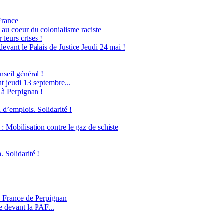
France
 au coeur du colonialisme raciste
leurs crises !
evant le Palais de Justice Jeudi 24 mai !
seil général !
 jeudi 13 septembre...
 à Perpignan !
 d’emplois. Solidarité !
obilisation contre le gaz de schiste
. Solidarité !
e France de Perpignan
e devant la PAF...