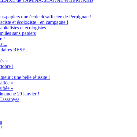
RELAXE de YAMINA, JEANNE et BERNARD
ans-papiers une école désaffectée de Perpignan !
raciste et écologiste - en campagne !
italistes et écologistes !
milles sans-papiers
e !
i...
idaires RESF...
és »
ctobre !
ueur : une belle réussite !
ifiée »
ifiée »
imanche 29 janvier !
 Cassanyes
an
 !