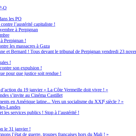
 P-O
dans les PO
ontre l’austérité capitaliste !
novembre à Perpignan
embre
à Perpignan !
ntre les massacres à Gaza
ne et Bernard ! Tous devant le tribunal de Perpignan vendredi 23 nove
ales !
 contre son expulsion !
ue pour que justice soit rendue !
ion du 19 janvier « La Côte Vermeille doit vivre ! »
ndes s’invite au Cinéma Castillet
e
ents en Amérique latine... Vers un socialisme du XXI
siècle ? »
-des-Landes
 les services publics ! Stop à l’austérité !
n le 31 janvier !
nons l’état de guerre, troupes françaises hors du Mali ! »