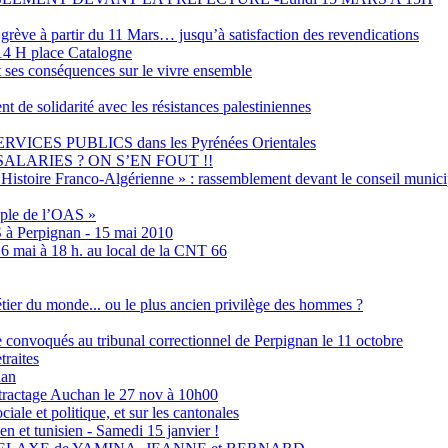
grève à partir du 11 Mars… jusqu’à satisfaction des revendications
4 H place Catalogne
t ses conséquences sur le vivre ensemble
olidarité avec les résistances palestiniennes
ES PUBLICS dans les Pyrénées Orientales
ALARIES ? ON S’EN FOUT !!
Histoire Franco-Algérienne » : rassemblement devant le conseil municip
emple de l’OAS »
S à Perpignan - 15 mai 2010
6 mai à 18 h. au local de la CNT 66
métier du monde... ou le plus ancien privilège des hommes ?
ne convoqués au tribunal correctionnel de Perpignan le 11 octobre
traites
nan
tractage Auchan le 27 nov à 10h00
ale et politique, et sur les cantonales
en et tunisien - Samedi 15 janvier !