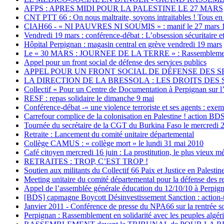
AFPS : APRES MIDI POUR LA PALESTINE LE 27 MARS
CNT PTT 66 : On nous maltraite, soyons intraitables ! Tous en 
CIAH66 - « NI PAUVRES NI SOUMIS » : manif le 27 mars 1
Vendredi 19 mars : conférence-débat : L’obsession sécuritaire e
Hôpital Perpignan : magasin central en grève vendredi 19 mars
Le « 30 MARS : JOURNEE DE LA TERRE » : Rassemblement de s
Appel pour un front social de défense des services publics
APPEL POUR UN FRONT SOCIAL DE DÉFENSE DES SERVIC
LA DIRECTION DE LA BRESSOLA : LES DROITS DES S
Collectif « Pour un Centre de Documentation à Perpignan sur l’
RESF : repas solidaire le dimanche 9 mai
Conférence-débat -« une violence terroriste et ses agents : ex
Carrefour complice de la colonisation en Palestine ! action BD
Tournée du secrétaire de la CGT du Burkina Faso le mercredi 2
Retraite : Lancement du comité unitaire départemental
Collège CAMUS : « collège mort » le lundi 31 mai 2010
Café citoyen mercredi 16 juin : La prostitution, le plus vieux 
RETRAITES : TROP, C’EST TROP !
Soutien aux militants du Collectif 66 Paix et Justice en Palesti
Meeting unitaire du comité départemental pour la défense des re
Appel de l’assemblée générale éducation du 12/10/10 à Perpig
[BDS] capmagne Boycott Désinvestissement Sanction : action-
Janvier 2011 - Conférence de presse du NPA66 sur la rentrée soci
Perpignan : Rassemblement en solidarité avec les peuples algéri