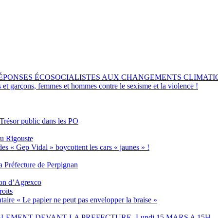
RÉPONSES ÉCOSOCIALISTES AUX CHANGEMENTS CLIMATI
s et garçons, femmes et hommes contre le sexisme et la violence !
 Trésor public dans les PO
eu Rigouste
des « Gep Vidal » boycottent les cars « jaunes » !
 Préfecture de Perpignan
tion d’Agrexco
roits
aire « Le papier ne peut pas envelopper la braise »
EMENT DEVANT LA PREFECTURE -Lundi 15 MARS A 15H