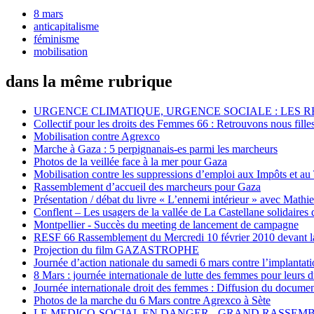
8 mars
anticapitalisme
féminisme
mobilisation
dans la même rubrique
URGENCE CLIMATIQUE, URGENCE SOCIALE : LES 
Collectif pour les droits des Femmes 66 : Retrouvons nous fille
Mobilisation contre Agrexco
Marche à Gaza : 5 perpignanais-es parmi les marcheurs
Photos de la veillée face à la mer pour Gaza
Mobilisation contre les suppressions d’emploi aux Impôts et au
Rassemblement d’accueil des marcheurs pour Gaza
Présentation / débat du livre « L’ennemi intérieur » avec Mathi
Conflent – Les usagers de la vallée de La Castellane solidaires 
Montpellier - Succès du meeting de lancement de campagne
RESF 66 Rassemblement du Mercredi 10 février 2010 devant la
Projection du film GAZASTROPHE
Journée d’action nationale du samedi 6 mars contre l’implanta
8 Mars : journée internationale de lutte des femmes pour leurs d
Journée internationale droit des femmes : Diffusion du document
Photos de la marche du 6 Mars contre Agrexco à Sète
LE MEDICO-SOCIAL EN DANGER - GRAND RASSEMBL