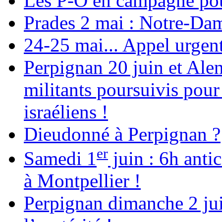
Les P-O en campagne pou
Prades 2 mai : Notre-Da
24-25 mai... Appel urgent
Perpignan 20 juin et Alen
militants poursuivis pour
israéliens !
Dieudonné à Perpignan ?
er
Samedi 1
juin : 6h anti
à Montpellier !
Perpignan dimanche 2 jui