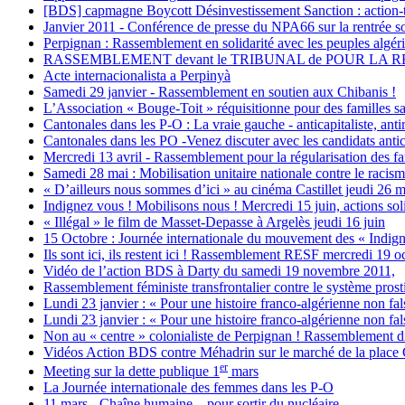
[BDS] capmagne Boycott Désinvestissement Sanction : action-
Janvier 2011 - Conférence de presse du NPA66 sur la rentrée soci
Perpignan : Rassemblement en solidarité avec les peuples algéri
RASSEMBLEMENT devant le TRIBUNAL de POUR LA 
Acte internacionalista a Perpinyà
Samedi 29 janvier - Rassemblement en soutien aux Chibanis !
L’Association « Bouge-Toit » réquisitionne pour des familles s
Cantonales dans les P-O : La vraie gauche - anticapitaliste, anti
Cantonales dans les PO -Venez discuter avec les candidats anticap
Mercredi 13 avril - Rassemblement pour la régularisation des fa
Samedi 28 mai : Mobilisation unitaire nationale contre le racism
« D’ailleurs nous sommes d’ici » au cinéma Castillet jeudi 26 ma
Indignez vous ! Mobilisons nous ! Mercredi 15 juin, actions sol
« Illégal » le film de Masset-Depasse à Argelès jeudi 16 juin
15 Octobre : Journée internationale du mouvement des « Indign
Ils sont ici, ils restent ici ! Rassemblement RESF mercredi 19 o
Vidéo de l’action BDS à Darty du samedi 19 novembre 2011,
Rassemblement féministe transfrontalier contre le système prostit
Lundi 23 janvier : « Pour une histoire franco-algérienne non fals
Lundi 23 janvier : « Pour une histoire franco-algérienne non fals
Non au « centre » colonialiste de Perpignan ! Rassemblement d
Vidéos Action BDS contre Méhadrin sur le marché de la place
er
Meeting sur la dette publique 1
mars
La Journée internationale des femmes dans les P-O
11 mars - Chaîne humaine... pour sortir du nucléaire