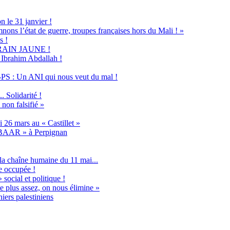
n le 31 janvier !
nons l’état de guerre, troupes françaises hors du Mali ! »
s !
u TRAIN JAUNE !
s Ibrahim Abdallah !
PS : Un ANI qui nous veut du mal !
 Solidarité !
non falsifié »
 26 mars au « Castillet »
ABAAR » à Perpignan
la chaîne humaine du 11 mai...
e occupée !
social et politique !
e plus assez, on nous élimine »
iers palestiniens