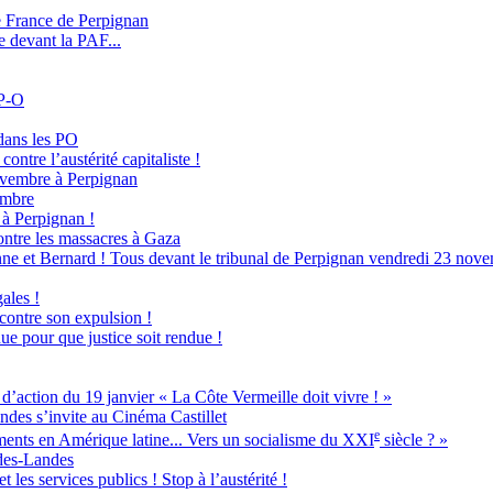
e France de Perpignan
e devant la PAF...
 P-O
dans les PO
ontre l’austérité capitaliste !
novembre à Perpignan
embre
à Perpignan !
ntre les massacres à Gaza
ne et Bernard ! Tous devant le tribunal de Perpignan vendredi 23 nove
ales !
 contre son expulsion !
ue pour que justice soit rendue !
ion du 19 janvier « La Côte Vermeille doit vivre ! »
ndes s’invite au Cinéma Castillet
e
ents en Amérique latine... Vers un socialisme du XXI
siècle ? »
-des-Landes
 les services publics ! Stop à l’austérité !