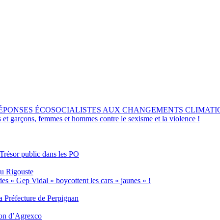
RÉPONSES ÉCOSOCIALISTES AUX CHANGEMENTS CLIMATI
s et garçons, femmes et hommes contre le sexisme et la violence !
 Trésor public dans les PO
eu Rigouste
des « Gep Vidal » boycottent les cars « jaunes » !
 Préfecture de Perpignan
tion d’Agrexco