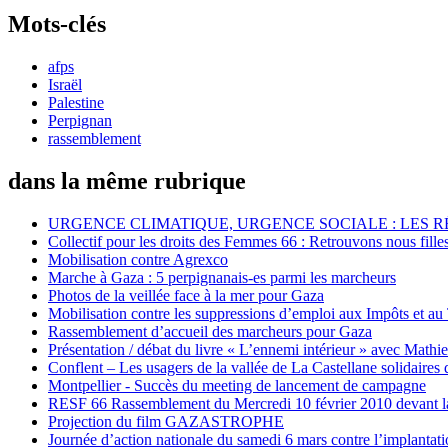
Mots-clés
afps
Israël
Palestine
Perpignan
rassemblement
dans la même rubrique
URGENCE CLIMATIQUE, URGENCE SOCIALE : LES 
Collectif pour les droits des Femmes 66 : Retrouvons nous fille
Mobilisation contre Agrexco
Marche à Gaza : 5 perpignanais-es parmi les marcheurs
Photos de la veillée face à la mer pour Gaza
Mobilisation contre les suppressions d’emploi aux Impôts et au
Rassemblement d’accueil des marcheurs pour Gaza
Présentation / débat du livre « L’ennemi intérieur » avec Mathi
Conflent – Les usagers de la vallée de La Castellane solidaires 
Montpellier - Succès du meeting de lancement de campagne
RESF 66 Rassemblement du Mercredi 10 février 2010 devant la
Projection du film GAZASTROPHE
Journée d’action nationale du samedi 6 mars contre l’implanta