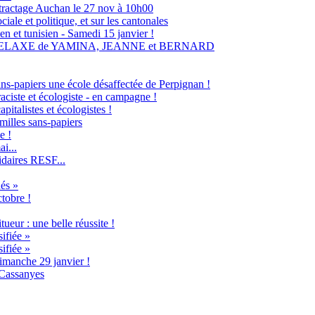
tractage Auchan le 27 nov à 10h00
ale et politique, et sur les cantonales
en et tunisien - Samedi 15 janvier !
RELAXE de YAMINA, JEANNE et BERNARD
ans-papiers une école désaffectée de Perpignan !
raciste et écologiste - en campagne !
italistes et écologistes !
milles sans-papiers
e !
i...
idaires RESF...
és »
ctobre !
ueur : une belle réussite !
ifiée »
ifiée »
imanche 29 janvier !
 Cassanyes