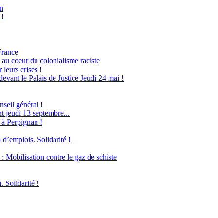
an
 !
France
 au coeur du colonialisme raciste
leurs crises !
evant le Palais de Justice Jeudi 24 mai !
seil général !
 jeudi 13 septembre...
 à Perpignan !
 d’emplois. Solidarité !
obilisation contre le gaz de schiste
. Solidarité !