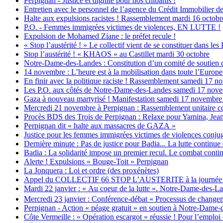
Perpignan - Justice et dignité pour nos chibanis !
Entretien avec le personnel de l’agence du Crédit Immobilier d
Halte aux expulsions racistes ! Rassemblement mardi 16 octobr
P.O. - Femmes immigrées victimes de violences, EN LUTTE !
Expulsion de Mohamed Ziane : le préfet recule !
« Stop l’austérité ! » Le collectif vient de se constituer dans les
Stop l’austérité ! « KHAOS » au Castillet mardi 30 octobre
Notre-Dame-des-Landes : Constitution d’un comité de soutien 
14 novembre : L’heure est à la mobilisation dans toute l’Europe c
En finir avec la politique raciste ! Rassemblement samedi 17 
Les P.O. aux côtés de Notre-Dame-des-Landes samedi 17 nov
Gaza à nouveau martyrisé ! Manifestation samedi 17 novembre 
Mercredi 21 novembre à Perpignan : Rassemblement unitaire co
Procès BDS des Trois de Perpignan : Relaxe pour Yamina, Jean
Perpignan dit « halte aux massacres de GAZA »
Justice pour les femmes immigrées victimes de violences conjug
Dernière minute : Pas de justice pour Badia... La lutte continue
Badia : La solidarité impose un premier recul. Le combat contin
Alerte ! Expulsions « Bouge-Toit » Perpignan
La Jonquera : Loi et ordre (des proxénètes)
Appel du COLLECTIF 66 STOP L’AUSTERITE à la journée d’act
Mardi 22 janvier : « Au coeur de la lutte ». Notre-Dame-des-La
Mercredi 23 janvier : Conférence-débat « Processus de changem
Perpignan - Action « péage gratuit » en soutien à Notre-Dame
Côte Vermeille : « Opération escargot » réussie ! Pour l’emploi et