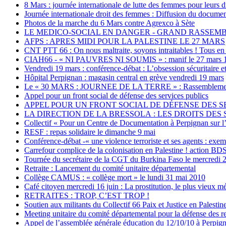
8 Mars : journée internationale de lutte des femmes pour leurs d
Journée internationale droit des femmes : Diffusion du document
Photos de la marche du 6 Mars contre Agrexco à Sète
LE MEDICO-SOCIAL EN DANGER - GRAND RASSEMBL
AFPS : APRES MIDI POUR LA PALESTINE LE 27 MARS
CNT PTT 66 : On nous maltraite, soyons intraitables ! Tous en 
CIAH66 - « NI PAUVRES NI SOUMIS » : manif le 27 mars 1
Vendredi 19 mars : conférence-débat : L’obsession sécuritaire e
Hôpital Perpignan : magasin central en grève vendredi 19 mars
Le « 30 MARS : JOURNEE DE LA TERRE » : Rassemblement de s
Appel pour un front social de défense des services publics
APPEL POUR UN FRONT SOCIAL DE DÉFENSE DES SERVIC
LA DIRECTION DE LA BRESSOLA : LES DROITS DES S
Collectif « Pour un Centre de Documentation à Perpignan sur l’
RESF : repas solidaire le dimanche 9 mai
Conférence-débat -« une violence terroriste et ses agents : ex
Carrefour complice de la colonisation en Palestine ! action BD
Tournée du secrétaire de la CGT du Burkina Faso le mercredi 2
Retraite : Lancement du comité unitaire départemental
Collège CAMUS : « collège mort » le lundi 31 mai 2010
Café citoyen mercredi 16 juin : La prostitution, le plus vieux 
RETRAITES : TROP, C’EST TROP !
Soutien aux militants du Collectif 66 Paix et Justice en Palesti
Meeting unitaire du comité départemental pour la défense des re
Appel de l’assemblée générale éducation du 12/10/10 à Perpig