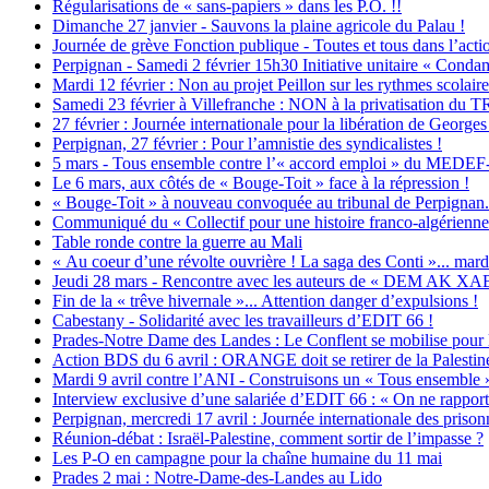
Régularisations de « sans-papiers » dans les P.O. !!
Dimanche 27 janvier - Sauvons la plaine agricole du Palau !
Journée de grève Fonction publique - Toutes et tous dans l’actio
Perpignan - Samedi 2 février 15h30 Initiative unitaire « Condam
Mardi 12 février : Non au projet Peillon sur les rythmes scolaire
Samedi 23 février à Villefranche : NON à la privatisation d
27 février : Journée internationale pour la libération de George
Perpignan, 27 février : Pour l’amnistie des syndicalistes !
5 mars - Tous ensemble contre l’« accord emploi » du MEDEF-
Le 6 mars, aux côtés de « Bouge-Toit » face à la répression !
« Bouge-Toit » à nouveau convoquée au tribunal de Perpignan...
Communiqué du « Collectif pour une histoire franco-algérienne 
Table ronde contre la guerre au Mali
« Au coeur d’une révolte ouvrière ! La saga des Conti »... mardi
Jeudi 28 mars - Rencontre avec les auteurs de « DEM AK X
Fin de la « trêve hivernale »... Attention danger d’expulsions !
Cabestany - Solidarité avec les travailleurs d’EDIT 66 !
Prades-Notre Dame des Landes : Le Conflent se mobilise pour 
Action BDS du 6 avril : ORANGE doit se retirer de la Palestin
Mardi 9 avril contre l’ANI - Construisons un « Tous ensemble » 
Interview exclusive d’une salariée d’EDIT 66 : « On ne rapport
Perpignan, mercredi 17 avril : Journée internationale des prisonn
Réunion-débat : Israël-Palestine, comment sortir de l’impasse ?
Les P-O en campagne pour la chaîne humaine du 11 mai
Prades 2 mai : Notre-Dame-des-Landes au Lido