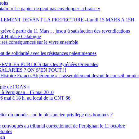
roits
aire « Le papier ne peut pas envelopper la braise »
EMENT DEVANT LA PREFECTURE -Lundi 15 MARS A 15H
grève à partir du 11 Mars… jusqu’à satisfaction des revendications
4 H place Catalogne
t ses conséquences sur le vivre ensemble
olidarité avec les résistances palestiniennes
ES PUBLICS dans les Pyrénées Orientales
ALARIES ? ON S’EN FOUT !!
Histoire Franco-Algérienne » : rassemblement devant le conseil municip
emple de l’OAS »
S à Perpignan - 15 mai 2010
6 mai à 18 h. au local de la CNT 66
métier du monde... ou le plus ancien privilège des hommes ?
ne convoqués au tribunal correctionnel de Perpignan le 11 octobre
traites
nan