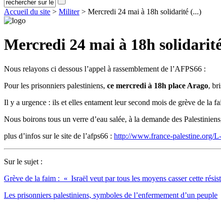
Accueil du site
>
Militer
> Mercredi 24 mai à 18h solidarité (...)
Mercredi 24 mai à 18h solidarité 
Nous relayons ci dessous l’appel à rassemblement de l’AFPS66 :
Pour les prisonniers palestiniens,
ce mercredi à 18h place Arago
, br
Il y a urgence : ils et elles entament leur second mois de grève de la fa
Nous boirons tous un verre d’eau salée, à la demande des Palestiniens, 
plus d’infos sur le site de l’afps66 :
http://www.france-palestine.org/L
Sur le sujet :
Grève de la faim : « Israël veut par tous les moyens casser cette rési
Les prisonniers palestiniens, symboles de l’enfermement d’un peuple