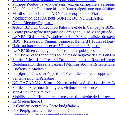
Philippe Poutou, la voix des sans-voix en campagne à Perpign
28 et 29 mars : Pour une histoire franco-algérienne non falsifiée
Manif samedi 31 mars : NON à la xénophobie d’Etat !
Mobilisation des P.O. pour SORTIR DU NUCLEAIRE
Grand Meeting Régional
Action BDS du Collectif 66 Palestine et de la Campagne BDS
Centre pro-Algérie française de Perpignan : Une visite guidée...
Le NPA 66 dans les législatives 2012 : Aux capitalistes de payer 
BDS - Relaxe pour Yamina, Jeanne et Bernard ! Toutes et tous d
Halte au harcèlement sexuel ! Rassemblement 6 juin...
Le NPA66 en campagne... Nos réunions publiques
Le NPA66 et ses candidats solidaires de la grève des bus du Con
Soutien à Jean-Luc Préaux ! Droit au logement ! Rassemblement
Régularisation des sans-papiers ! Manifestation le 19 septembre
Libérons le Madres !
Perpignan - Les salarié(e)s du CIF en lutte contre la suppression
Semaine pour la Palestine
NO GAZARAN ! Samedi 22 septembre, à St-Christol-lès-Alès : M
Soutien aux femmes immigrées victimes de violences !
Jean-Luc Préaux relaxé !
Mobilisation à FR3 contre les mesures d’austérité de la direction
Le Madres libéré !!
le Conflent contre le « Pacte budgétaire »
CIF Perpignan : La lutte continue !