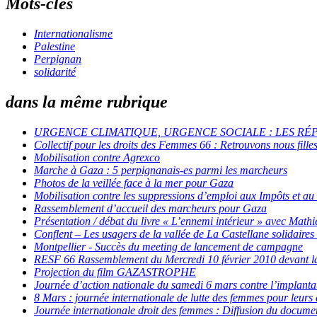
Mots-clés
Internationalisme
Palestine
Perpignan
solidarité
dans la même rubrique
URGENCE CLIMATIQUE, URGENCE SOCIALE : LES R
Collectif pour les droits des Femmes 66 : Retrouvons nous fille
Mobilisation contre Agrexco
Marche à Gaza : 5 perpignanais-es parmi les marcheurs
Photos de la veillée face à la mer pour Gaza
Mobilisation contre les suppressions d’emploi aux Impôts et au
Rassemblement d’accueil des marcheurs pour Gaza
Présentation / débat du livre « L’ennemi intérieur » avec Math
Conflent – Les usagers de la vallée de La Castellane solidaires 
Montpellier - Succès du meeting de lancement de campagne
RESF 66 Rassemblement du Mercredi 10 février 2010 devant l
Projection du film GAZASTROPHE
Journée d’action nationale du samedi 6 mars contre l’implant
8 Mars : journée internationale de lutte des femmes pour leurs 
Journée internationale droit des femmes : Diffusion du documen