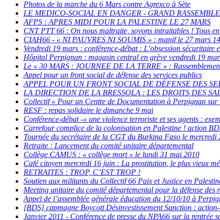
Photos de la marche du 6 Mars contre Agrexco à Sète
LE MEDICO-SOCIAL EN DANGER - GRAND RASSEMBLEM
AFPS : APRES MIDI POUR LA PALESTINE LE 27 MARS
CNT PTT 66 : On nous maltraite, soyons intraitables ! Tous en
CIAH66 - « NI PAUVRES NI SOUMIS » : manif le 27 mars 14
Vendredi 19 mars : conférence-débat : L’obsession sécuritaire 
Hôpital Perpignan : magasin central en grève vendredi 19 mar
Le « 30 MARS : JOURNEE DE LA TERRE » : Rassemblement de s
Appel pour un front social de défense des services publics
APPEL POUR UN FRONT SOCIAL DE DÉFENSE DES SERVICE
LA DIRECTION DE LA BRESSOLA : LES DROITS DES SAL
Collectif « Pour un Centre de Documentation à Perpignan sur l
RESF : repas solidaire le dimanche 9 mai
Conférence-débat -« une violence terroriste et ses agents : exe
Carrefour complice de la colonisation en Palestine ! action B
Tournée du secrétaire de la CGT du Burkina Faso le mercredi 
Retraite : Lancement du comité unitaire départemental
Collège CAMUS : « collège mort » le lundi 31 mai 2010
Café citoyen mercredi 16 juin : La prostitution, le plus vieux 
RETRAITES : TROP, C’EST TROP !
Soutien aux militants du Collectif 66 Paix et Justice en Palest
Meeting unitaire du comité départemental pour la défense des r
Appel de l’assemblée générale éducation du 12/10/10 à Perpi
[BDS] capmagne Boycott Désinvestissement Sanction : action-
Janvier 2011 - Conférence de presse du NPA66 sur la rentrée soc