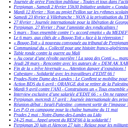
Journée de grève Fonction publique - Toutes et tous dans l’actio
Perpignan - Samedi 2 février 15h30 Initiative unitaire « Condam
Mardi 12 février : Non au projet Peillon sur les rythmes scolair
Samedi 23 février à Villefranche : NON à la privatisation d
27 février : Journée internationale pour la libération de Geor
Perpignan, 27 février : Pour l’amnistie des syndicalistes !
5 mars - Tous ensemble contre l’« accord emploi » du MEDEF-
Le 6 mars, aux côtés de « Bouge-Toit » face à la répression !
« Bouge-Toit » à nouveau convoquée au tribunal de Perpignan..
Communiqué du « Collectif pour une histoire franco-algérienne 
Table ronde contre la guerre au Mali
« Au coeur d’une révolte ouvrière ! La saga des Conti »... mard
Jeudi 28 mars - Rencontre avec les auteurs de « DEM AK XA
Fin de la « trêve hivernale »... Attention danger d’expulsions !
Cabestany - Solidarité avec les travailleurs d’EDIT 66 !
Prades-Notre Dame des Landes : Le Conflent se mobilise pour 
Action BDS du 6 avril : ORANGE doit se retirer de la Palestin
Mardi 9 avril contre l’ANI - Construisons un « Tous ensemble » 
Interview exclusive d’une salariée d’EDIT 66 : « On ne rapport
Perpignan, mercredi 17 avril : Journée internationale des priso
Réunion-débat : Israël-Palestine, comment sortir de l’impasse 
Les P-O en campagne pour la chaîne humaine du 11 mai
Prades 2 mai : Notre-Dame-des-Landes au Lido
24-25 mai... Appel urgent du RESF66 à la solidarité !
Perpignan 20 juin et Alençon 27 juin : Relaxe pour les militants