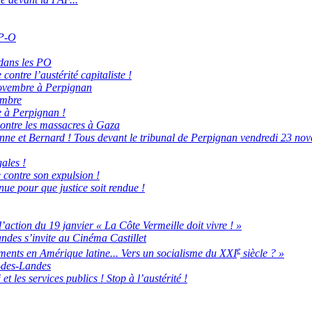
 P-O
 dans les PO
ontre l’austérité capitaliste !
 novembre à Perpignan
embre
 à Perpignan !
ontre les massacres à Gaza
ne et Bernard ! Tous devant le tribunal de Perpignan vendredi 23 nov
ales !
 contre son expulsion !
ue pour que justice soit rendue !
on du 19 janvier « La Côte Vermeille doit vivre ! »
ndes s’invite au Cinéma Castillet
e
ents en Amérique latine... Vers un socialisme du XXI
siècle ? »
-des-Landes
t les services publics ! Stop à l’austérité !