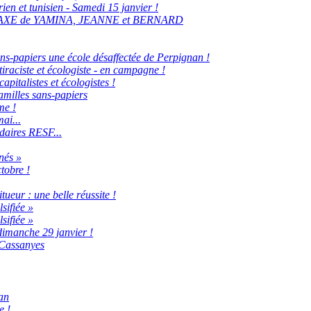
en et tunisien - Samedi 15 janvier !
AXE de YAMINA, JEANNE et BERNARD
ans-papiers une école désaffectée de Perpignan !
tiraciste et écologiste - en campagne !
pitalistes et écologistes !
amilles sans-papiers
me !
ai...
idaires RESF...
nés »
tobre !
tueur : une belle réussite !
sifiée »
sifiée »
dimanche 29 janvier !
 Cassanyes
an
e !