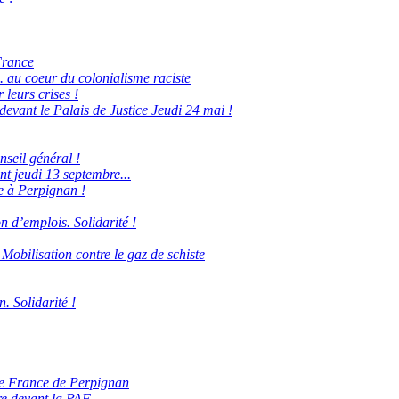
France
. au coeur du colonialisme raciste
 leurs crises !
evant le Palais de Justice Jeudi 24 mai !
nseil général !
t jeudi 13 septembre...
e à Perpignan !
n d’emplois. Solidarité !
obilisation contre le gaz de schiste
. Solidarité !
 de France de Perpignan
e devant la PAF...