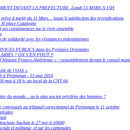
ENT DEVANT LA PREFECTURE -Lundi 15 MARS A 15H
 grève à partir du 11 Mars… jusqu’à satisfaction des revendications
 H place Catalogne
et ses conséquences sur le vivre ensemble
s
olidarité avec les résistances palestiniennes
S PUBLICS dans les Pyrénées Orientales
ARIES ? ON S’EN FOUT !!
’Histoire Franco-Algérienne » : rassemblement devant le conseil munic
mple de l’OAS »
DS à Perpignan - 15 mai 2010
26 mai à 18 h. au local de la CNT 66
métier du monde... ou le plus ancien privilège des hommes ?
ine convoqués au tribunal correctionnel de Perpignan le 11 octobre
etraites
gnan
tractage Auchan le 27 nov à 10h00
iale et politique, et sur les cantonales