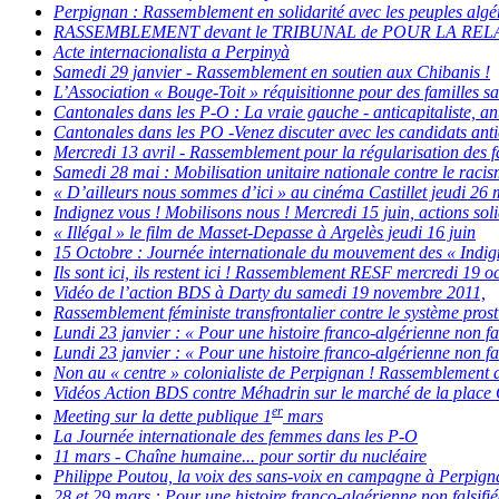
Perpignan : Rassemblement en solidarité avec les peuples algéri
RASSEMBLEMENT devant le TRIBUNAL de POUR LA REL
Acte internacionalista a Perpinyà
Samedi 29 janvier - Rassemblement en soutien aux Chibanis !
L’Association « Bouge-Toit » réquisitionne pour des familles s
Cantonales dans les P-O : La vraie gauche - anticapitaliste, an
Cantonales dans les PO -Venez discuter avec les candidats antica
Mercredi 13 avril - Rassemblement pour la régularisation des f
Samedi 28 mai : Mobilisation unitaire nationale contre le racis
« D’ailleurs nous sommes d’ici » au cinéma Castillet jeudi 26 m
Indignez vous ! Mobilisons nous ! Mercredi 15 juin, actions sol
« Illégal » le film de Masset-Depasse à Argelès jeudi 16 juin
15 Octobre : Journée internationale du mouvement des « Indig
Ils sont ici, ils restent ici ! Rassemblement RESF mercredi 19 oc
Vidéo de l’action BDS à Darty du samedi 19 novembre 2011,
Rassemblement féministe transfrontalier contre le système prosti
Lundi 23 janvier : « Pour une histoire franco-algérienne non fal
Lundi 23 janvier : « Pour une histoire franco-algérienne non fal
Non au « centre » colonialiste de Perpignan ! Rassemblement 
Vidéos Action BDS contre Méhadrin sur le marché de la place
er
Meeting sur la dette publique 1
mars
La Journée internationale des femmes dans les P-O
11 mars - Chaîne humaine... pour sortir du nucléaire
Philippe Poutou, la voix des sans-voix en campagne à Perpign
28 et 29 mars : Pour une histoire franco-algérienne non falsifié