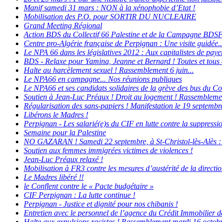
Manif samedi 31 mars : NON à la xénophobie d’Etat !
Mobilisation des P.O. pour SORTIR DU NUCLEAIRE
Grand Meeting Régional
Action BDS du Collectif 66 Palestine et de la Campagne BDS
Centre pro-Algérie française de Perpignan : Une visite guidée..
Le NPA 66 dans les législatives 2012 : Aux capitalistes de payer
BDS - Relaxe pour Yamina, Jeanne et Bernard ! Toutes et tous d
Halte au harcèlement sexuel ! Rassemblement 6 juin...
Le NPA66 en campagne... Nos réunions publiques
Le NPA66 et ses candidats solidaires de la grève des bus du Co
Soutien à Jean-Luc Préaux ! Droit au logement ! Rassemblemen
Régularisation des sans-papiers ! Manifestation le 19 septembr
Libérons le Madres !
Perpignan - Les salarié(e)s du CIF en lutte contre la suppressio
Semaine pour la Palestine
NO GAZARAN ! Samedi 22 septembre, à St-Christol-lès-Alès : M
Soutien aux femmes immigrées victimes de violences !
Jean-Luc Préaux relaxé !
Mobilisation à FR3 contre les mesures d’austérité de la direction
Le Madres libéré !!
le Conflent contre le « Pacte budgétaire »
CIF Perpignan : La lutte continue !
Perpignan - Justice et dignité pour nos chibanis !
Entretien avec le personnel de l’agence du Crédit Immobilier
Halte aux expulsions racistes ! Rassemblement mardi 16 octobr