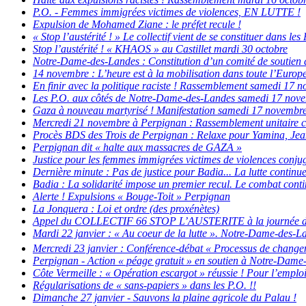
P.O. - Femmes immigrées victimes de violences, EN LUTTE !
Expulsion de Mohamed Ziane : le préfet recule !
« Stop l’austérité ! » Le collectif vient de se constituer dans les
Stop l’austérité ! « KHAOS » au Castillet mardi 30 octobre
Notre-Dame-des-Landes : Constitution d’un comité de soutien
14 novembre : L’heure est à la mobilisation dans toute l’Europe c
En finir avec la politique raciste ! Rassemblement samedi 17
Les P.O. aux côtés de Notre-Dame-des-Landes samedi 17 nov
Gaza à nouveau martyrisé ! Manifestation samedi 17 novembre
Mercredi 21 novembre à Perpignan : Rassemblement unitaire c
Procès BDS des Trois de Perpignan : Relaxe pour Yamina, Jean
Perpignan dit « halte aux massacres de GAZA »
Justice pour les femmes immigrées victimes de violences conjug
Dernière minute : Pas de justice pour Badia... La lutte continue
Badia : La solidarité impose un premier recul. Le combat contin
Alerte ! Expulsions « Bouge-Toit » Perpignan
La Jonquera : Loi et ordre (des proxénètes)
Appel du COLLECTIF 66 STOP L’AUSTERITE à la journée d’acti
Mardi 22 janvier : « Au coeur de la lutte ». Notre-Dame-des-La
Mercredi 23 janvier : Conférence-débat « Processus de changem
Perpignan - Action « péage gratuit » en soutien à Notre-Dame
Côte Vermeille : « Opération escargot » réussie ! Pour l’emploi e
Régularisations de « sans-papiers » dans les P.O. !!
Dimanche 27 janvier - Sauvons la plaine agricole du Palau !