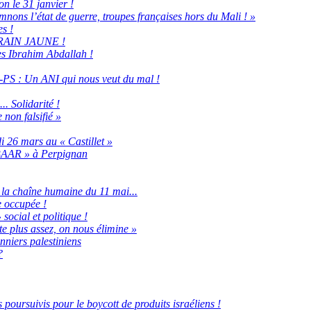
n le 31 janvier !
nons l’état de guerre, troupes françaises hors du Mali ! »
es !
u TRAIN JAUNE !
ges Ibrahim Abdallah !
PS : Un ANI qui nous veut du mal !
. Solidarité !
non falsifié »
i 26 mars au « Castillet »
BAAR » à Perpignan
la chaîne humaine du 11 mai...
e occupée !
social et politique !
e plus assez, on nous élimine »
nniers palestiniens
?
 poursuivis pour le boycott de produits israéliens !