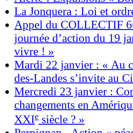
La Jonquera : Loi et ordr
Appel du COLLECTIF 6
journée d’action du 19 ja
vivre ! »
Mardi 22 janvier : « Au c
des-Landes s’invite au Ci
Mercredi 23 janvier : Co
changements en Amérique 
e
XXI
siècle ? »
Perpignan - Action « péag