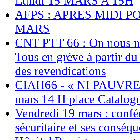
Lundi 15 MARS A 15H
AFPS : APRES MIDI P
MARS
CNT PTT 66 : On nous mal
Tous en grève à partir d
des revendications
CIAH66 - « NI PAUVRES
mars 14 H place Catalog
Vendredi 19 mars : confé
sécuritaire et ses conséq