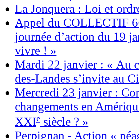
La Jonquera : Loi et ordr
Appel du COLLECTIF 6
journée d’action du 19 ja
vivre ! »
Mardi 22 janvier : « Au c
des-Landes s’invite au Ci
Mercredi 23 janvier : Co
changements en Amérique 
e
XXI
siècle ? »
Perpignan - Action « péag