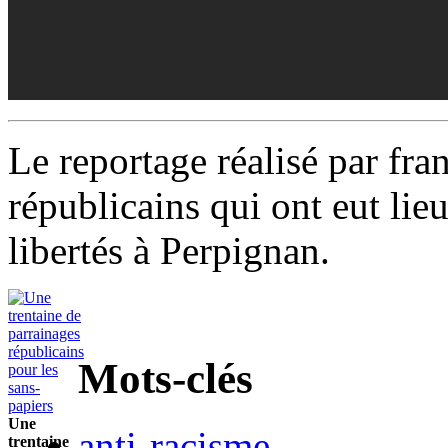
Le reportage réalisé par fra
républicains qui ont eut lieu
libertés à Perpignan.
Mots-clés
Une
anti-racisme
trentaine