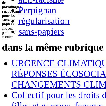
de
Perpignan
parrainages
républicains
pour les
régularisation
sans-
papiers
sans-papiers
cliquez
pour lire/
écouter
dans la même rubrique
URGENCE CLIMATIQU
RÉPONSES ÉCOSOCIA
CHANGEMENTS CLIM
Collectif pour les droit
filles et garçons, femmes