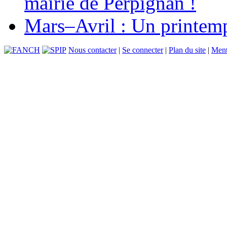
mairie de Perpignan !
Mars–Avril : Un printemp
Nous contacter
|
Se connecter
|
Plan du site
|
Ment