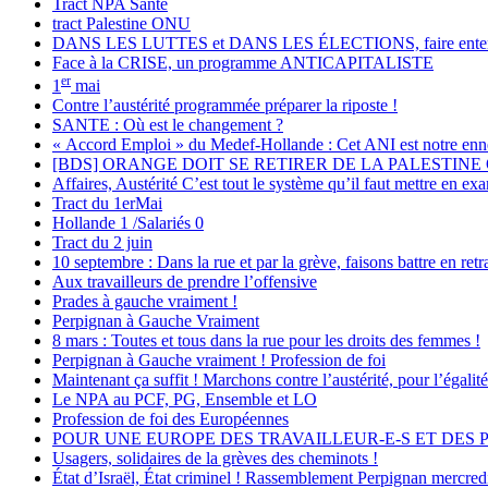
Tract NPA Santé
tract Palestine ONU
DANS LES LUTTES et DANS LES ÉLECTIONS, faire ente
Face à la CRISE, un programme ANTICAPITALISTE
er
1
mai
Contre l’austérité programmée préparer la riposte !
SANTE : Où est le changement ?
« Accord Emploi » du Medef-Hollande : Cet ANI est notre enn
[BDS] ORANGE DOIT SE RETIRER DE LA PALESTINE
Affaires, Austérité C’est tout le système qu’il faut mettre en ex
Tract du 1erMai
Hollande 1 /Salariés 0
Tract du 2 juin
10 septembre : Dans la rue et par la grève, faisons battre en ret
Aux travailleurs de prendre l’offensive
Prades à gauche vraiment !
Perpignan à Gauche Vraiment
8 mars : Toutes et tous dans la rue pour les droits des femmes !
Perpignan à Gauche vraiment ! Profession de foi
Maintenant ça suffit ! Marchons contre l’austérité, pour l’égalité
Le NPA au PCF, PG, Ensemble et LO
Profession de foi des Européennes
POUR UNE EUROPE DES TRAVAILLEUR-E-S ET DES PE
Usagers, solidaires de la grèves des cheminots !
État d’Israël, État criminel ! Rassemblement Perpignan mercredi