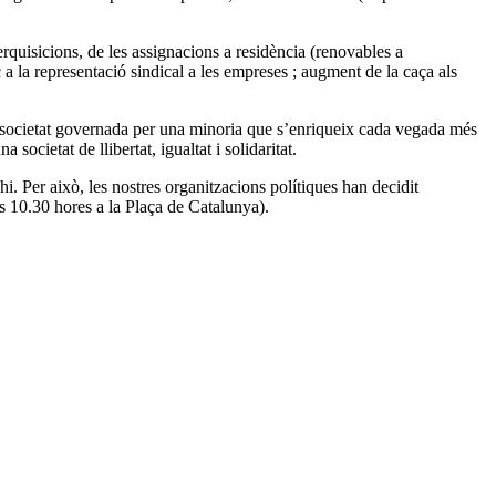
rquisicions, de les assignacions a residència (renovables a
c a la representació sindical a les empreses ; augment de la caça als
ocietat governada per una minoria que s’enriqueix cada vegada més
ocietat de llibertat, igualtat i solidaritat.
hi. Per això, les nostres organitzacions polítiques han decidit
es 10.30 hores a la Plaça de Catalunya).