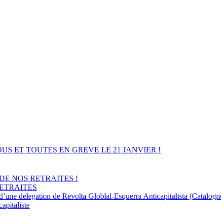
ublics TOUS ET TOUTES EN GREVE LE 21 JANVIER !
DE NOS RETRAITES !
RETRAITES
 d’une delegation de Revolta Globlal-Esquerra Anticapitalista (Catalogn
apitaliste