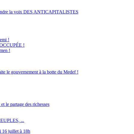
ndre la voix DES ANTICAPITALISTES
emi !
 OCCUPÉE !
amen !
raite le gouvernement à la botte du Medef !
 et le partage des richesses
UPLES, ...
 16 juillet à 18h