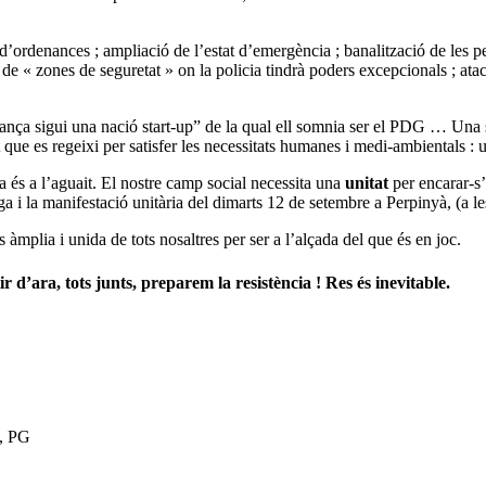
’ordenances ; ampliació de l’estat d’emergència ; banalització de les pe
t de « zones de seguretat » on la policia tindrà poders excepcionals ; ata
a sigui una nació start-up” de la qual ell somnia ser el PDG … Una s
ue es regeixi per satisfer les necessitats humanes i medi-ambientals : una s
a és a l’aguait. El nostre camp social necessita una
unitat
per encarar-s’
aga i la manifestació unitària del dimarts 12 de setembre a Perpinyà, (a l
àmplia i unida de tots nosaltres per ser a l’alçada del que és en joc.
d’ara, tots junts, preparem la resistència ! Res és inevitable.
, PG