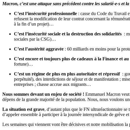
Macron, c’est une attaque sans précédent contre les salarié-e-s et l
C’est l’insécurité professionnelle
: casse du Code du Travail et
refusent la modification de leur contrat concernant la rémunérati
à la fin d’un projet)…
C’est l’insécurité sociale et la destruction des solidarités
: me
sociales par la CSG)…
C’est l’austérité aggravée
: 60 milliards en moins pour la protec
C’est encore et toujours plus de cadeaux à la Finance et a
fortune)…
C’est un régime de plus en plus autoritaire et répressif
: go
perpétuité), des interdictions de séjour et de manifestation ; mi
entreprises ; chasse accrue aux migrants…
Nous sommes devant un enjeu de société !
Emmanuel Macron veut
dépens de la grande majorité de la population. Nous, nous voulons une s
La situation est grave
, d’autant plus que le FN ultraréactionnaire se
d’appeler ensemble à participer à la journée intersyndicale de grève 
Les semaines qui viennent vont être décisives et notre mobilisation la p