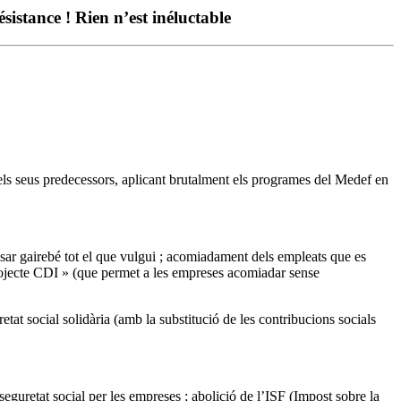
istance ! Rien n’est inéluctable
els seus predecessors, aplicant brutalment els programes del Medef en
osar gairebé tot el que vulgui ; acomiadament dels empleats que es
 Projecte CDI » (que permet a les empreses acomiadar sense
at social solidària (amb la substitució de les contribucions socials
 seguretat social per les empreses ; abolició de l’ISF (Impost sobre la