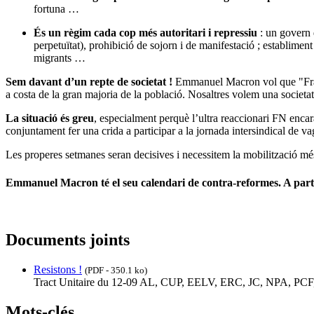
fortuna …
És un règim cada cop més autoritari i repressiu
: un govern d
perpetuïtat), prohibició de sojorn i de manifestació ; establimen
migrants …
Sem davant d’un repte de societat !
Emmanuel Macron vol que "Franç
a costa de la gran majoria de la població. Nosaltres volem una societat q
La situació és greu
, especialment perquè l’ultra reaccionari FN encar
conjuntament fer una crida a participar a la jornada intersindical de v
Les properes setmanes seran decisives i necessitem la mobilització més 
Emmanuel Macron té el seu calendari de contra-reformes. A partir 
Documents joints
Resistons !
(PDF - 350.1 ko)
Tract Unitaire du 12-09 AL, CUP, EELV, ERC, JC, NPA, PCF
Mots-clés