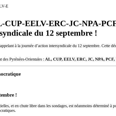
ELV-E
e AL-CUP-EELV-ERC-JC-NPA-PC
rsyndicale du 12 septembre !
 appelant à la journée d’action intersyndicale du 12 septembre. Cette déc
nt des Pyrénées-Orientales :
AL, CUP, EELV, ERC, JC, NPA, PCF,
mocratique
tembre !
ielles, et en chute libre dans les sondages, est néanmoins déterminé à p
cratiques.