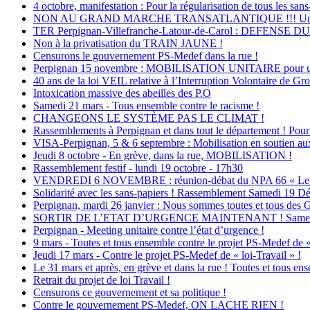
4 octobre, manifestation : Pour la régularisation de tous les sans
NON AU GRAND MARCHE TRANSATLANTIQUE !!! Une attaque
TER Perpignan-Villefranche-Latour-de-Carol : DEFEN
Non à la privatisation du TRAIN JAUNE !
Censurons le gouvernement PS-Medef dans la rue !
Perpignan 15 novembre : MOBILISATION UNITAIRE pour une 
40 ans de la loi VEIL relative à l’Interruption Volontaire de Gr
Intoxication massive des abeilles des P.O
Samedi 21 mars - Tous ensemble contre le racisme !
CHANGEONS LE SYSTÈME PAS LE CLIMAT !
Rassemblements à Perpignan et dans tout le département ! Pour un
VISA-Perpignan, 5 & 6 septembre : Mobilisation en soutien aux
Jeudi 8 octobre - En grève, dans la rue, MOBILISATION !
Rassemblement festif - lundi 19 octobre - 17h30
VENDREDI 6 NOVEMBRE : réunion-débat du NPA 66 « Le capital
Solidarité avec les sans-papiers ! Rassemblement Samedi 19 D
Perpignan, mardi 26 janvier : Nous sommes toutes et tous des 
SORTIR DE L’ETAT D’URGENCE MAINTENANT ! Samedi 30 jan
Perpignan - Meeting unitaire contre l’état d’urgence !
9 mars - Toutes et tous ensemble contre le projet PS-Medef de «
Jeudi 17 mars - Contre le projet PS-Medef de « loi-Travail » !
Le 31 mars et après, en grève et dans la rue ! Toutes et tous ense
Retrait du projet de loi Travail !
Censurons ce gouvernement et sa politique !
Contre le gouvernement PS-Medef, ON LACHE RIEN !