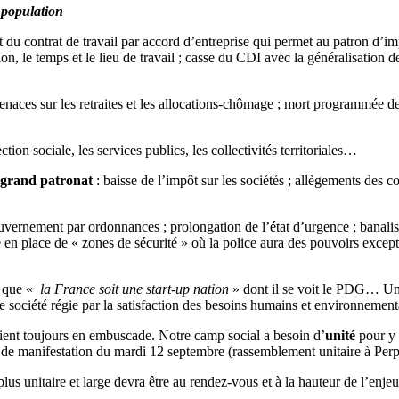
a population
 du contrat de travail par accord d’entreprise qui permet au patron d’imp
on, le temps et le lieu de travail ; casse du CDI avec la généralisation d
naces sur les retraites et les allocations-chômage ; mort programmée de 
tion sociale, les services publics, les collectivités territoriales…
u grand patronat
: baisse de l’impôt sur les sociétés ; allègements des co
uvernement par ordonnances ; prolongation de l’état d’urgence ; banalisa
se en place de « zones de sécurité » où la police aura des pouvoirs except
 que «
la France soit une start-up nation
» dont il se voit le PDG… Une 
ociété régie par la satisfaction des besoins humains et environnementaux
 tient toujours en embuscade. Notre camp social a besoin d’
unité
pour y 
et de manifestation du mardi 12 septembre (rassemblement unitaire à Pe
lus unitaire et large devra être au rendez-vous et à la hauteur de l’enjeu