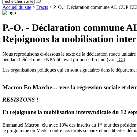
Accueil du site
>
Tracts
> P.-O. - Déclaration commune AL-CUP-E
P.-O. - Déclaration commun
Rejoignons la mobilisation inte
Nous reproduisons ci-dessous le texte de la déclaration (tract) unitaire
pendant l’été et que le NPA 66 avait proposée fin juin (voir
ICI
)
Les organisations politiques qui en sont signataires dans le départeme
Macron En Marche… vers la régression sociale et dé
RESISTONS !
Et rejoignons la mobilisation intersyndicale du 12 sep
er
Emmanuel Macron, élu avec 18% des inscrits au 1
tour des président
le programme du Medef contre nos droits sociaux et nos libertés démo