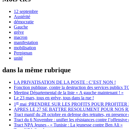
12 septembre
Austérité
démocratie
Gauche
grève
macron
manifestation
mobilisation
Perpignan
unité
dans la même rubrique
LA PRIVATISATION DE LA POSTE : C’EST NON !
Fonction publique, contre la destruction des services p
Meeting Départemental de la liste « A gauche maintenant ! »
Le 23 mars, tous en grève, tous dans la rue !
er
1
mai :PRENDRE SUR LES PROFITS POUR PROFITER 
APRES LE 27 SE BATTRE RESOLUMENT POUR NOS 
Tract manif du 28 octobre en defense des retraites, en presence
Tract du 6 Novembre : unifier les résistances contre l’offensive c
Tract NPA Jeunes - « Tunisie : La jeunesse contre Ben Ali »