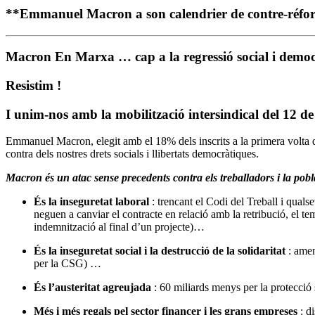
**Emmanuel Macron a son calendrier de contre-réforme
Macron En Marxa … cap a la regressió social i democ
Resistim !
I unim-nos amb la mobilització intersindical del 12 de
Emmanuel Macron, elegit amb el 18% dels inscrits a la primera volta d
contra dels nostres drets socials i llibertats democràtiques.
Macron és un atac sense precedents contra els treballadors i la pobl
És la inseguretat laboral
: trencant el Codi del Treball i qual
neguen a canviar el contracte en relació amb la retribució, el t
indemnització al final d’un projecte)…
És la inseguretat social i la destrucció de la solidaritat
: amen
per la CSG) …
És l’austeritat agreujada
: 60 miliards menys per la protecció so
Més i més regals pel sector financer i les grans empreses
: di