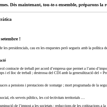
s. Dès maintenant, tou-te-s ensemble, préparons la rés
ràtica
 setembre !
e les presidencials, cau en les enquestes però segueix amb la política d
ació
sevol contracte de treball per acord d’empresa que permet a l’amo d’imp
emps i el lloc de treball ; destrossa del CDI amb la generalització del «
aces a pensions i prestacions de xomatge ; mort programada de la seguret
cial, els serveis públics, les col·lectivitats territorials …
sminució de l’impost a les societats ; reduccions de les cotitzacions a la