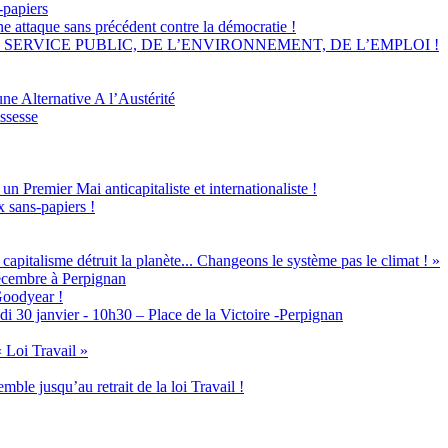
-papiers
 sans précédent contre la démocratie !
SE DU SERVICE PUBLIC, DE L’ENVIRONNEMENT, DE L’EMPLOI !
Alternative A l’Austérité
ossesse
 Premier Mai anticapitaliste et internationaliste !
 sans-papiers !
isme détruit la planète... Changeons le système pas le climat ! »
écembre à Perpignan
Goodyear !
vier - 10h30 – Place de la Victoire -Perpignan
 Loi Travail »
mble jusqu’au retrait de la loi Travail !